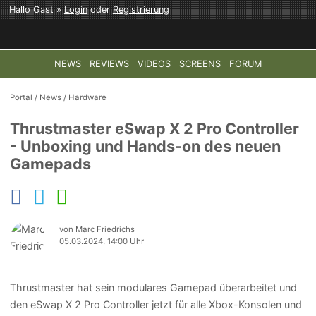
Hallo Gast »
Login
oder
Registrierung
NEWS
REVIEWS
VIDEOS
SCREENS
FORUM
TOP-THEMEN:
COD: MODERN WARFARE 4
HALO: CAMPAI
Portal
/
News
/
Hardware
Thrustmaster eSwap X 2 Pro Controller
- Unboxing und Hands-on des neuen
Gamepads
von Marc Friedrichs
05.03.2024, 14:00 Uhr
Thrustmaster hat sein modulares Gamepad überarbeitet und
den eSwap X 2 Pro Controller jetzt für alle Xbox-Konsolen und