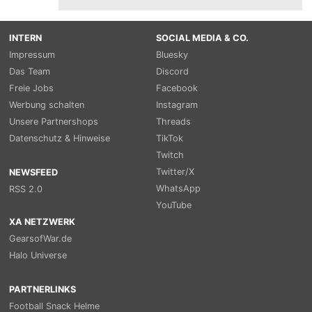
INTERN
SOCIAL MEDIA & CO.
Impressum
Bluesky
Das Team
Discord
Freie Jobs
Facebook
Werbung schalten
Instagram
Unsere Partnershops
Threads
Datenschutz & Hinweise
TikTok
Twitch
Twitter/X
NEWSFEED
WhatsApp
RSS 2.0
YouTube
XA NETZWERK
GearsofWar.de
Halo Universe
PARTNERLINKS
Football Snack Helme