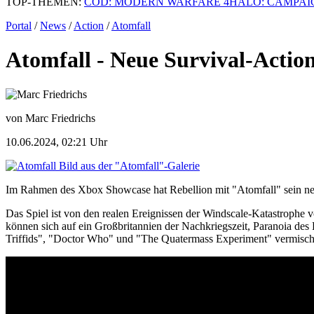
TOP-THEMEN:
COD: MODERN WARFARE 4
HALO: CAMPAI
Portal
/
News
/
Action
/
Atomfall
Atomfall - Neue Survival-Actio
von Marc Friedrichs
10.06.2024, 02:21 Uhr
Bild aus der "Atomfall"-Galerie
Im Rahmen des Xbox Showcase hat Rebellion mit "Atomfall" sein neue
Das Spiel ist von den realen Ereignissen der Windscale-Katastrophe v
können sich auf ein Großbritannien der Nachkriegszeit, Paranoia des 
Triffids", "Doctor Who" und "The Quatermass Experiment" vermischt 