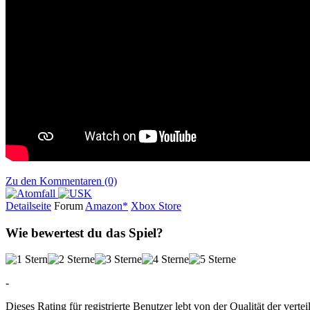
Zu den Kommentaren (0)
Detailseite
Forum
Am
a
z
o
n*
Xbox
Store
Wie bewertest du das Spiel?
-
Dieses Rating für registrierte Benutzer lebt von der Qualität der vertei