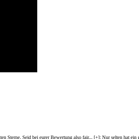
lten Sterne. Seid bei eurer Bewertung also fair
...
[+]
: Nur selten hat ein