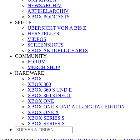
NEWSARCHIV
ARTIKELARCHIV
XBOX PODCASTS
SPIELE
ÜBERSICHT VON A BIS Z
HERSTELLER
VIDEOS
SCREENSHOTS
XBOX AKTUELL CHARTS
COMMUNITY
FORUM
MERCH SHOP
HARDWARE
XBOX
XBOX 360
XBOX 360 S UND E
XBOX 360 KINECT
XBOX ONE
XBOX ONE S UND ALL-DIGITAL EDITION
XBOX ONE X
XBOX SERIES S
XBOX SERIES X