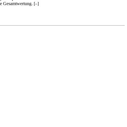
 die Gesamtwertung.
[–]