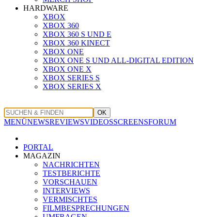
HARDWARE
XBOX
XBOX 360
XBOX 360 S UND E
XBOX 360 KINECT
XBOX ONE
XBOX ONE S UND ALL-DIGITAL EDITION
XBOX ONE X
XBOX SERIES S
XBOX SERIES X
OK
MENÜ
NEWS
REVIEWS
VIDEOS
SCREENS
FORUM
PORTAL
MAGAZIN
NACHRICHTEN
TESTBERICHTE
VORSCHAUEN
INTERVIEWS
VERMISCHTES
FILMBESPRECHUNGEN
UMFRAGEN