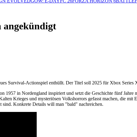
GN EVOLVED
GOW: E-DAY
FC 26
FORZA HORIZON 6
BATTLEF
n angekündigt
s Survival-Actionspiel enthüllt. Der Titel soll 2025 für Xbox Series
on 1957 in Nordengland inspiriert und setzt die Geschichte fünf Jahre 
Kalten Krieges und mysteriösen Volkshorrors gefasst machen, die mit E
sind. Konkrete Details will man "bald" nachreichen.