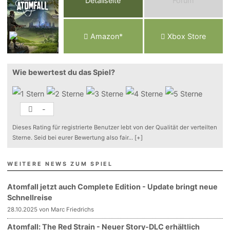
Detailseite
Forum
Am
a
z
o
n*
Xbox
Store
Wie bewertest du das Spiel?
-
Dieses Rating für registrierte Benutzer lebt von der Qualität der verteilten
Sterne. Seid bei eurer Bewertung also fair
...
[+]
WEITERE NEWS ZUM SPIEL
Atomfall jetzt auch Complete Edition - Update bringt neue
Schnellreise
28.10.2025 von Marc Friedrichs
Atomfall: The Red Strain - Neuer Story-DLC erhältlich