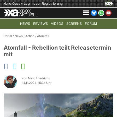
Hallo Gast »
Login
oder
Registrierung
NEWS
REVIEWS
VIDEOS
SCREENS
FORUM
TOP-THEMEN:
COD: MODERN WARFARE 4
HALO: CAMPAI
Portal
/
News
/
Action
/
Atomfall
Atomfall - Rebellion teilt Releasetermin
mit
von Marc Friedrichs
14.11.2024, 15:34 Uhr