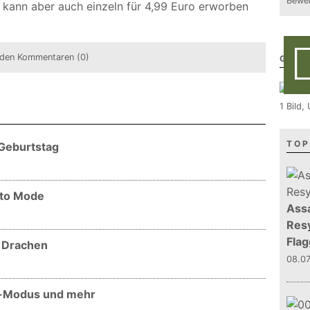
Bewer
, kann aber auch einzeln für 4,99 Euro erworben
den Kommentaren (0)
GALE
1 Bild
TOP
 Geburtstag
oto Mode
Assa
Resy
Flag
 Drachen
08.0
-Modus und mehr