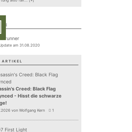
tung also fair
...
[+]
RIE
, Update am 31.08.2020
 ARTIKEL
ssin's Creed: Black Flag
nced - Hisst die schwarze
ge!
7.2026
von Wolfgang Kern
1