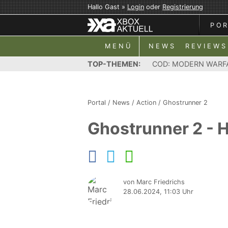
Hallo Gast »
Login
oder
Registrierung
PO
MENÜ
NEWS
REVIEWS
TOP-THEMEN:
COD: MODERN WARF
Portal
/
News
/
Action
/
Ghostrunner 2
Ghostrunner 2 - 
von Marc Friedrichs
28.06.2024, 11:03 Uhr