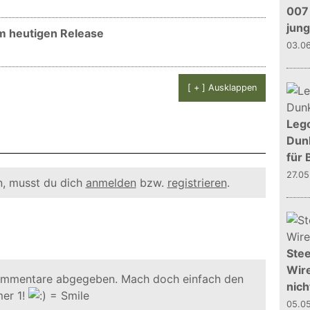
007 
jun
m heutigen Release
03.0
[ + ] Ausklappen
Leg
Dunk
für 
27.0
, musst du dich
anmelden
bzw.
registrieren
.
Stee
Wire
ommentare abgegeben. Mach doch einfach den
nich
er 1!
05.0