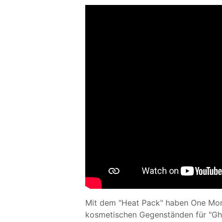
Mit dem "Heat Pack" haben One Mor
kosmetischen Gegenständen für "Ghos