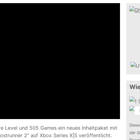
Wie
Diese
e Level und 505 Games ein neues Inhaltpaket mit
der Q
trunner 2" auf Xbox Series X|S veröffentlicht.