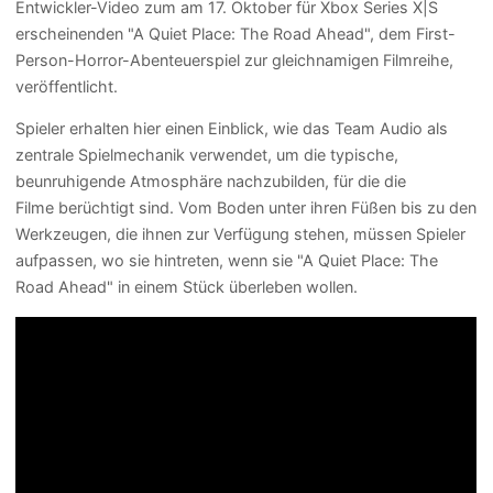
Entwickler-Video zum am 17. Oktober für Xbox Series X|S
erscheinenden "A Quiet Place: The Road Ahead", dem First-
Person-Horror-Abenteuerspiel zur gleichnamigen Filmreihe,
veröffentlicht.
Spieler erhalten hier einen Einblick, wie das Team Audio als
zentrale Spielmechanik verwendet, um die typische,
beunruhigende Atmosphäre nachzubilden, für die die
Filme berüchtigt sind. Vom Boden unter ihren Füßen bis zu den
Werkzeugen, die ihnen zur Verfügung stehen, müssen Spieler
aufpassen, wo sie hintreten, wenn sie "A Quiet Place: The
Road Ahead" in einem Stück überleben wollen.