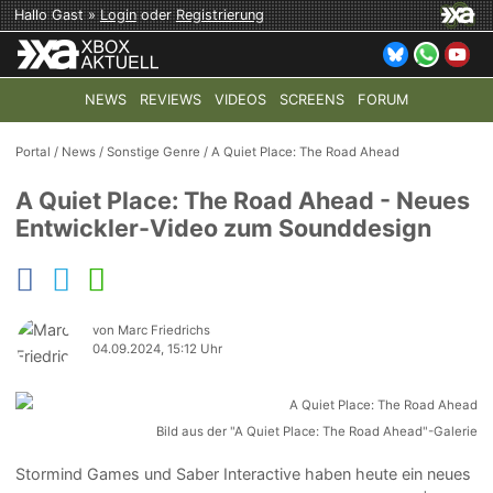
Hallo Gast »
Login
oder
Registrierung
NEWS
REVIEWS
VIDEOS
SCREENS
FORUM
TOP-THEMEN:
COD: MODERN WARFARE 4
HALO: CAMPAI
Portal
/
News
/
Sonstige Genre
/
A Quiet Place: The Road Ahead
A Quiet Place: The Road Ahead - Neues
Entwickler-Video zum Sounddesign
von Marc Friedrichs
04.09.2024, 15:12 Uhr
Bild aus der "A Quiet Place: The Road Ahead"-Galerie
Stormind Games und Saber Interactive haben heute ein neues