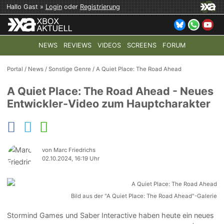
Hallo Gast »
Login
oder
Registrierung
NEWS
REVIEWS
VIDEOS
SCREENS
FORUM
TOP-THEMEN:
COD: MODERN WARFARE 4
HALO: CAMPAI
Portal
/
News
/
Sonstige Genre
/
A Quiet Place: The Road Ahead
A Quiet Place: The Road Ahead - Neues
Entwickler-Video zum Hauptcharakter
von Marc Friedrichs
02.10.2024, 16:19 Uhr
Bild aus der "A Quiet Place: The Road Ahead"-Galerie
Stormind Games und Saber Interactive haben heute ein neues