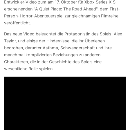
Entwickler-Video zum am 17. Oktober für Xbox Series X|S
erscheinenden "A Quiet Place: The Road Ahead", dem First-
Person-Horror-Abenteuerspiel zur gleichnamigen Filmreihe,
veröffentlicht.
Das neue Video beleuchtet die Protagonistin des Spiels, Alex
Taylor, und einige der Hindernisse, die ihr Überleben
bedrohen, darunter Asthma, Schwangerschaft und ihre
manchmal komplizierten Beziehungen zu anderen
Charakteren, die in der Geschichte des Spiels eine
wesentliche Rolle spielen.