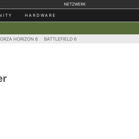
NETZWERK
NITY
HARDWARE
FORZA HORIZON 6
BATTLEFIELD 6
er