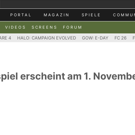
PORTAL
MAGAZIN
SPIELE
COMMU
VIDEOS
SCREENS
FORUM
ARE 4
HALO: CAMPAIGN EVOLVED
GOW: E-DAY
FC 26
spiel erscheint am 1. Novemb