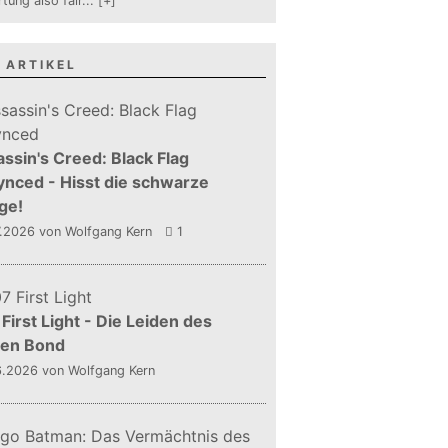
tung also fair
...
[+]
 ARTIKEL
ssin's Creed: Black Flag
nced - Hisst die schwarze
ge!
7.2026
von Wolfgang Kern
1
First Light - Die Leiden des
gen Bond
6.2026
von Wolfgang Kern