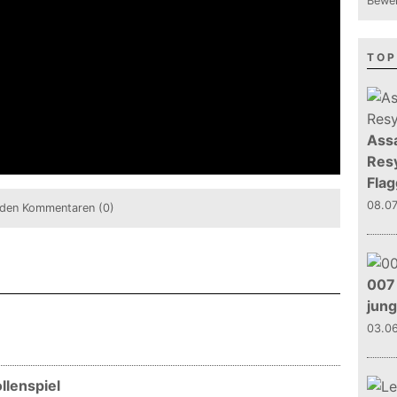
Bewer
TOP
Assa
Resy
Flag
08.0
den Kommentaren (0)
007 
jun
03.0
llenspiel