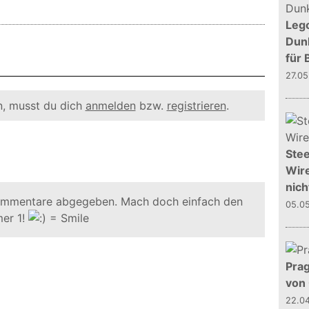
Leg
Dunk
für 
27.0
, musst du dich
anmelden
bzw.
registrieren
.
Stee
Wire
nich
ommentare abgegeben. Mach doch einfach den
05.0
er 1!
Prag
von
22.0