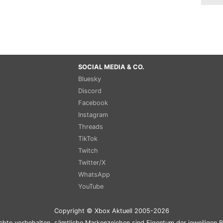
SOCIAL MEDIA & CO.
Bluesky
Discord
Facebook
Instagram
Threads
TikTok
Twitch
Twitter/X
WhatsApp
YouTube
Copyright © Xbox Aktuell 2005-2026
chte vorbehalten, sämtliche Markenzeichen sind Eigentum der jeweiligen B