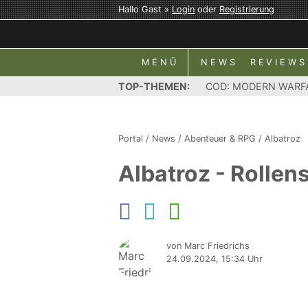
Hallo Gast »
Login
oder
Registrierung
MENÜ
NEWS
REVIEWS
TOP-THEMEN:
COD: MODERN WARF
Portal
/
News
/
Abenteuer & RPG
/
Albatroz
Albatroz - Rollen
von Marc Friedrichs
24.09.2024, 15:34 Uhr