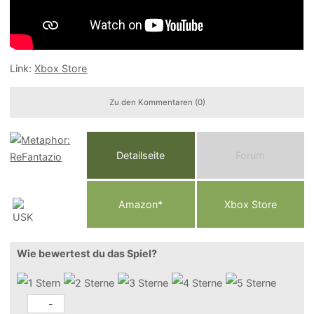
Link:
Xbox Store
Zu den Kommentaren (0)
Detailseite
Forum
Am
a
z
o
n*
Xbox
Store
Wie bewertest du das Spiel?
-