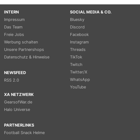
INTERN
SOCIAL MEDIA & CO.
Impressum
Bluesky
Das Team
Discord
Freie Jobs
Facebook
Werbung schalten
Instagram
Unsere Partnershops
Threads
Datenschutz & Hinweise
TikTok
Twitch
Twitter/X
NEWSFEED
WhatsApp
RSS 2.0
YouTube
XA NETZWERK
GearsofWar.de
Halo Universe
PARTNERLINKS
Football Snack Helme