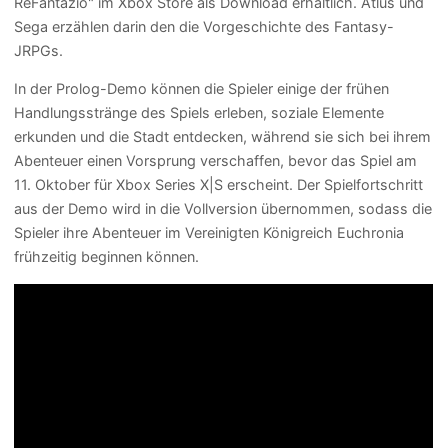
ReFantazio" im Xbox Store als Download erhältlich. Atlus und
Sega erzählen darin den die Vorgeschichte des Fantasy-
JRPGs.
In der Prolog-Demo können die Spieler einige der frühen
Handlungsstränge des Spiels erleben, soziale Elemente
erkunden und die Stadt entdecken, während sie sich bei ihrem
Abenteuer einen Vorsprung verschaffen, bevor das Spiel am
11. Oktober für Xbox Series X|S erscheint. Der Spielfortschritt
aus der Demo wird in die Vollversion übernommen, sodass die
Spieler ihre Abenteuer im Vereinigten Königreich Euchronia
frühzeitig beginnen können.