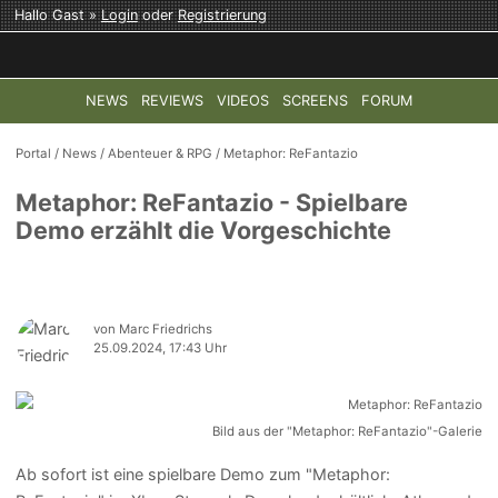
Hallo Gast »
Login
oder
Registrierung
NEWS
REVIEWS
VIDEOS
SCREENS
FORUM
TOP-THEMEN:
COD: MODERN WARFARE 4
HALO: CAMPAI
Portal
/
News
/
Abenteuer & RPG
/
Metaphor: ReFantazio
Metaphor: ReFantazio - Spielbare
Demo erzählt die Vorgeschichte
von Marc Friedrichs
25.09.2024, 17:43 Uhr
Bild aus der "Metaphor: ReFantazio"-Galerie
Ab sofort ist eine spielbare Demo zum "Metaphor: