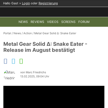
Hallo Gast »
Login
oder
Registrierung
NEWS
REVIEWS
VIDEOS
SCREENS
FORUM
TOP-THEMEN:
COD: MODERN WARFARE 4
HALO: CAMPAI
Portal
/
News
/
Action
/
Metal Gear Solid Δ: Snake Eater
Metal Gear Solid Δ: Snake Eater -
Release im August bestätigt
von Marc Friedrichs
13.02.2025, 09:04 Uhr