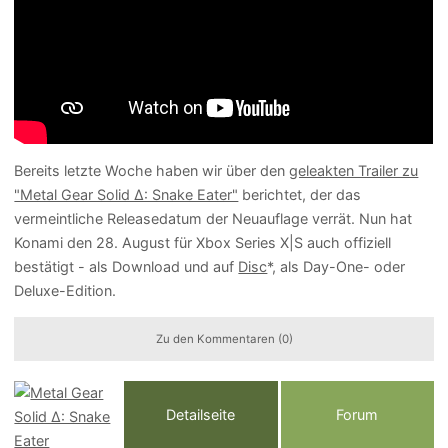
Bereits letzte Woche haben wir über den
geleakten Trailer zu
"Metal Gear Solid Δ: Snake Eater"
berichtet, der das
vermeintliche Releasedatum der Neuauflage verrät. Nun hat
Konami den 28. August für Xbox Series X|S auch offiziell
bestätigt - als Download und auf
Disc
*, als Day-One- oder
Deluxe-Edition.
Zu den Kommentaren (0)
Detailseite
Forum