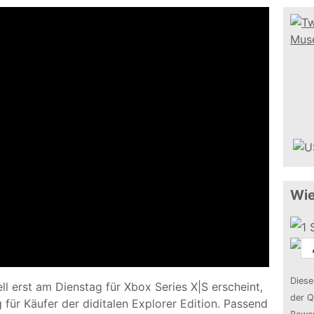
Wie
Diese
l erst am Dienstag für Xbox Series X|S erscheint,
der Q
 für Käufer der diditalen Explorer Edition. Passend