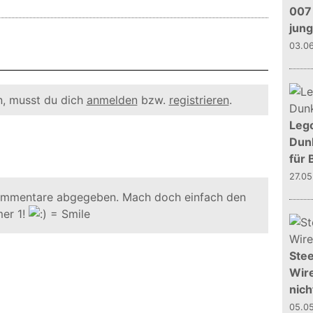
007 
jun
03.0
, musst du dich
anmelden
bzw.
registrieren
.
Leg
Dunk
für 
27.0
ommentare abgegeben. Mach doch einfach den
er 1!
Stee
Wire
nich
05.0