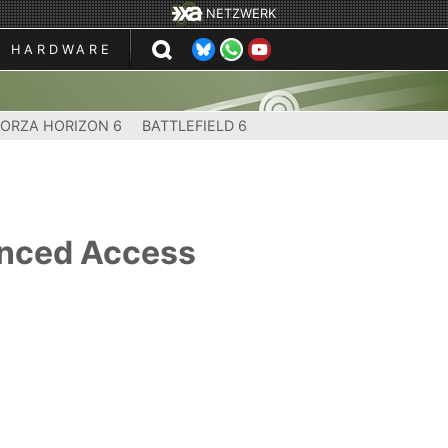
NETZWERK
HARDWARE
FORZA HORIZON 6
BATTLEFIELD 6
anced Access