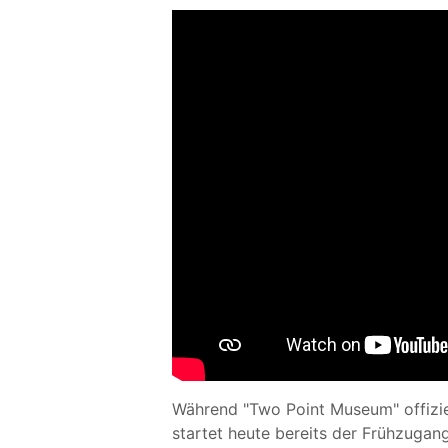
Während "Two Point Museum" offiziel
startet heute bereits der Frühzugang