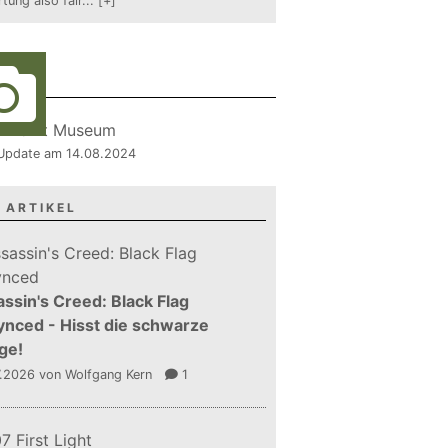
tung also fair
...
[+]
RIE
, Update am 14.08.2024
 ARTIKEL
ssin's Creed: Black Flag
nced - Hisst die schwarze
ge!
7.2026
von Wolfgang Kern
1