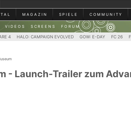
RTAL
MAGAZIN
SPIELE
COMMUNITY
VIDEOS
SCREENS
FORUM
ARE 4
HALO: CAMPAIGN EVOLVED
GOW: E-DAY
FC 26
Museum
m - Launch-Trailer zum Adv