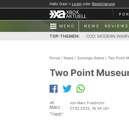
Hallo Gast »
Login
oder
Registrierung
PO
MENÜ
NEWS
REVIEWS
TOP-THEMEN:
COD: MODERN WARF
Portal
/
News
/
Sonstige Genre
/
Two Point 
Two Point Museu
von Marc Friedrichs
27.02.2025, 18:34 Uhr