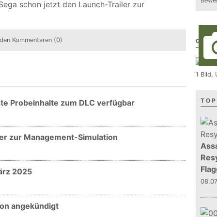
Bewer
ega schon jetzt den Launch-Trailer zur
den Kommentaren (0)
GALE
1 Bild
TOP
te Probeinhalte zum DLC verfügbar
ler zur Management-Simulation
Assa
Resy
Flag
ärz 2025
08.0
ion angekündigt