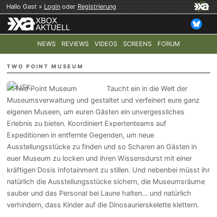
Hallo Gast »
Login
oder
Registrierung
NEWS
REVIEWS
VIDEOS
SCREENS
FORUM
TOP-THEMEN:
COD: MODERN WARFARE 4
HALO: CAMPAI
TWO POINT MUSEUM
Taucht ein in die Welt der
Museumsverwaltung und gestaltet und verfeinert eure ganz
eigenen Museen, um euren Gästen ein unvergessliches
Erlebnis zu bieten. Koordiniert Expertenteams auf
Expeditionen in entfernte Gegenden, um neue
Ausstellungsstücke zu finden und so Scharen an Gästen in
euer Museum zu locken und ihren Wissensdurst mit einer
kräftigen Dosis Infotainment zu stillen. Und nebenbei müsst ihr
natürlich die Ausstellungsstücke sichern, die Museumsräume
sauber und das Personal bei Laune halten... und natürlich
verhindern, dass Kinder auf die Dinosaurierskelette klettern.