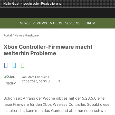
Hallo Gast »
Login
oder
Registrierung
NEWS
REVIEWS
VIDEOS
SCREENS
FORUM
TOP-THEMEN:
COD: MODERN WARFARE 4
HALO: CAMPAI
Portal
/
News
/
Hardware
Xbox Controller-Firmware macht
weiterhin Probleme
von Marc Friedrichs
07.03.2025, 08:55 Uhr
2
Schon seit Anfang der Woche gibt es mit der 5.23.5.0 eine
neue Firmware für den Xbox Wireless Controller. Sobald diese
installiert ist, kann man das Gamepad aber nur noch schwer