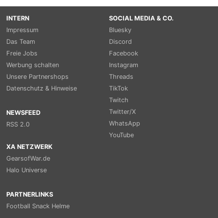
INTERN
SOCIAL MEDIA & CO.
Impressum
Bluesky
Das Team
Discord
Freie Jobs
Facebook
Werbung schalten
Instagram
Unsere Partnershops
Threads
Datenschutz & Hinweise
TikTok
Twitch
Twitter/X
NEWSFEED
WhatsApp
RSS 2.0
YouTube
XA NETZWERK
GearsofWar.de
Halo Universe
PARTNERLINKS
Football Snack Helme