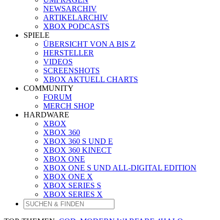
NEWSARCHIV
ARTIKELARCHIV
XBOX PODCASTS
SPIELE
ÜBERSICHT VON A BIS Z
HERSTELLER
VIDEOS
SCREENSHOTS
XBOX AKTUELL CHARTS
COMMUNITY
FORUM
MERCH SHOP
HARDWARE
XBOX
XBOX 360
XBOX 360 S UND E
XBOX 360 KINECT
XBOX ONE
XBOX ONE S UND ALL-DIGITAL EDITION
XBOX ONE X
XBOX SERIES S
XBOX SERIES X