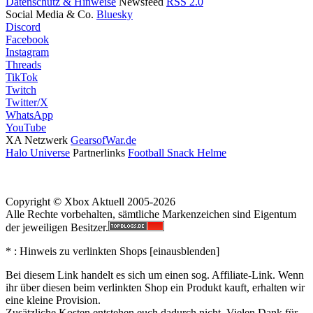
Datenschutz & Hinweise
Newsfeed
RSS 2.0
Social Media & Co.
Bluesky
Discord
Facebook
Instagram
Threads
TikTok
Twitch
Twitter/X
WhatsApp
YouTube
XA Netzwerk
GearsofWar.de
Halo Universe
Partnerlinks
Football Snack Helme
Copyright © Xbox Aktuell 2005-2026
Alle Rechte vorbehalten, sämtliche Markenzeichen sind Eigentum
der jeweiligen Besitzer.
* : Hinweis zu verlinkten Shops [
ein
aus
blenden
]
Bei diesem Link handelt es sich um einen sog. Affiliate-Link. Wenn
ihr über diesen beim verlinkten Shop ein Produkt kauft, erhalten wir
eine kleine Provision.
Zusätzliche Kosten entstehen euch dadurch nicht. Vielen Dank für