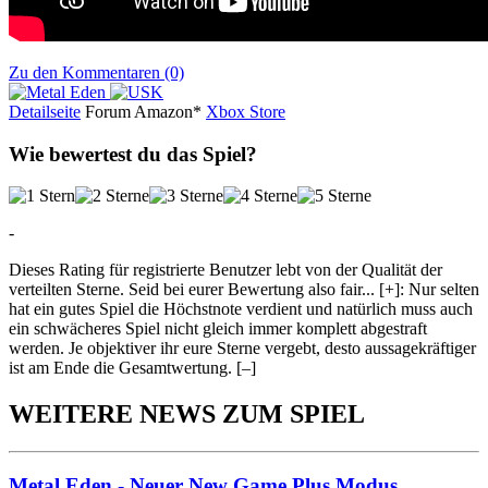
Zu den Kommentaren (0)
Detailseite
Forum
Am
a
z
o
n*
Xbox
Store
Wie bewertest du das Spiel?
-
Dieses Rating für registrierte Benutzer lebt von der Qualität der
verteilten Sterne. Seid bei eurer Bewertung also fair
...
[+]
: Nur selten
hat ein gutes Spiel die Höchstnote verdient und natürlich muss auch
ein schwächeres Spiel nicht gleich immer komplett abgestraft
werden. Je objektiver ihr eure Sterne vergebt, desto aussagekräftiger
ist am Ende die Gesamtwertung.
[–]
WEITERE NEWS ZUM SPIEL
Metal Eden - Neuer New Game Plus Modus