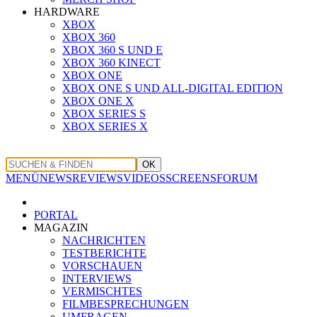
HARDWARE
XBOX
XBOX 360
XBOX 360 S UND E
XBOX 360 KINECT
XBOX ONE
XBOX ONE S UND ALL-DIGITAL EDITION
XBOX ONE X
XBOX SERIES S
XBOX SERIES X
OK
MENÜ
NEWS
REVIEWS
VIDEOS
SCREENS
FORUM
PORTAL
MAGAZIN
NACHRICHTEN
TESTBERICHTE
VORSCHAUEN
INTERVIEWS
VERMISCHTES
FILMBESPRECHUNGEN
UMFRAGEN