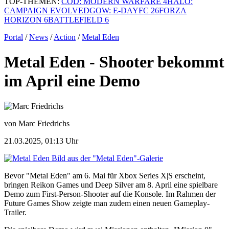
TOP-THEMEN:
COD: MODERN WARFARE 4
HALO:
CAMPAIGN EVOLVED
GOW: E-DAY
FC 26
FORZA
HORIZON 6
BATTLEFIELD 6
Portal
/
News
/
Action
/
Metal Eden
Metal Eden - Shooter bekommt
im April eine Demo
von Marc Friedrichs
21.03.2025, 01:13 Uhr
Bild aus der "Metal Eden"-Galerie
Bevor "Metal Eden" am 6. Mai für Xbox Series X|S erscheint,
bringen Reikon Games und Deep Silver am 8. April eine spielbare
Demo zum First-Person-Shooter auf die Konsole. Im Rahmen der
Future Games Show zeigte man zudem einen neuen Gameplay-
Trailer.