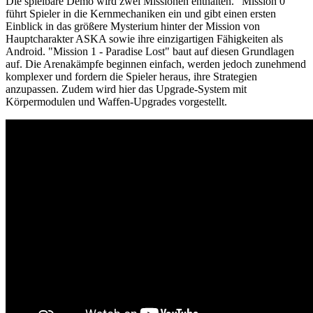
Die spielbare Demo wird zwei Missionen enthalten. "Mission 0"
führt Spieler in die Kernmechaniken ein und gibt einen ersten
Einblick in das größere Mysterium hinter der Mission von
Hauptcharakter ASKA sowie ihre einzigartigen Fähigkeiten als
Android. "Mission 1 - Paradise Lost" baut auf diesen Grundlagen
auf. Die Arenakämpfe beginnen einfach, werden jedoch zunehmend
komplexer und fordern die Spieler heraus, ihre Strategien
anzupassen. Zudem wird hier das Upgrade-System mit
Körpermodulen und Waffen-Upgrades vorgestellt.