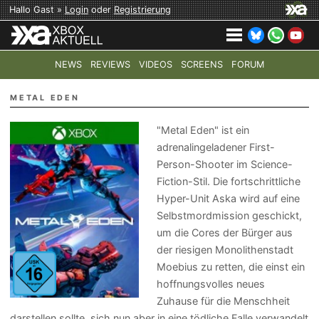
Hallo Gast »
Login
oder
Registrierung
NEWS
REVIEWS
VIDEOS
SCREENS
FORUM
TOP-THEMEN:
COD: MODERN WARFARE 4
HALO: CAMPAI
METAL EDEN
"Metal Eden" ist ein
adrenalingeladener First-
Person-Shooter im Science-
Fiction-Stil. Die fortschrittliche
Hyper-Unit Aska wird auf eine
Selbstmordmission geschickt,
um die Cores der Bürger aus
der riesigen Monolithenstadt
Moebius zu retten, die einst ein
hoffnungsvolles neues
Zuhause für die Menschheit
darstellen sollte, sich nun aber in eine tödliche Falle verwandelt