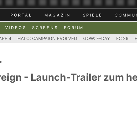
PORTAL
MAGAZIN
SPIELE
COMMU
VIDEOS
SCREENS
FORUM
ARE 4
HALO: CAMPAIGN EVOLVED
GOW: E-DAY
FC 26
gn
reign - Launch-Trailer zum h