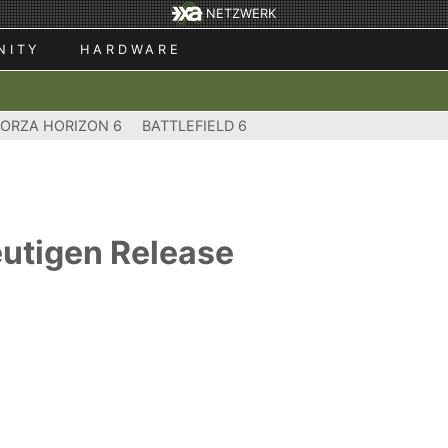
NETZWERK
NITY
HARDWARE
FORZA HORIZON 6
BATTLEFIELD 6
eutigen Release