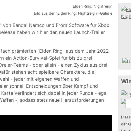
Bild aus der "Elden Ring: Nightreign"-Galerie
ign" von Bandai Namco und From Software für Xbox
 Release haben wir hier den neuen Launch-Trailer
fach prämierten "
Elden Ring
" aus dem Jahr 2022
n ein Action-Survival-Spiel für bis zu drei
 Dreier-Teams - oder allein - einen Zyklus aus drei
für stehen acht spielbare Charaktere, die
ahl - jeder mit eigenen Waffen und
Wie
ieler schnell Entscheidungen über Kampf und
 Karte verändert sich dabei in jeder Runde - egal
affen -, sodass stets neue Herausforderungen
Diese
der Q