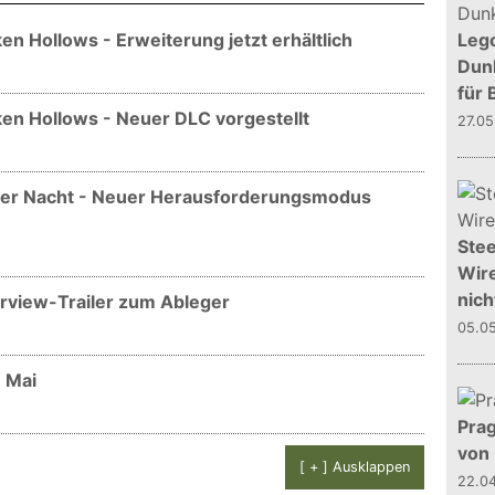
Leg
en Hollows - Erweiterung jetzt erhältlich
Dunk
für 
ken Hollows - Neuer DLC vorgestellt
27.0
e der Nacht - Neuer Herausforderungsmodus
Stee
Wire
nich
erview-Trailer zum Ableger
05.0
m Mai
Prag
von
[ + ] Ausklappen
22.0