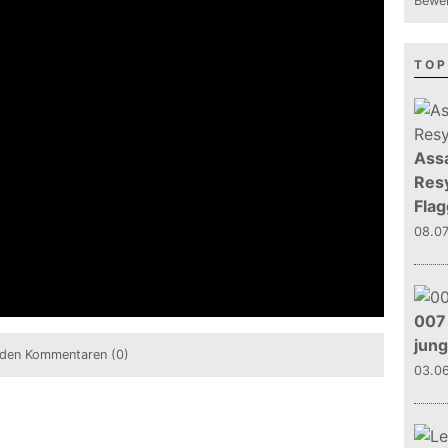
Bewer
TOP
Assa
Resy
Flag
08.0
007 
jun
den Kommentaren (0)
03.0