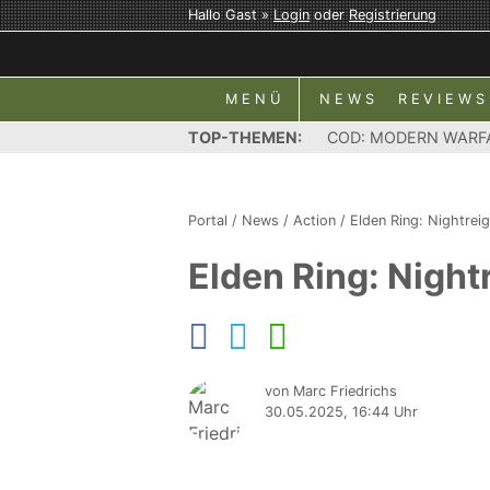
Hallo Gast »
Login
oder
Registrierung
MENÜ
NEWS
REVIEWS
TOP-THEMEN:
COD: MODERN WARF
Portal
/
News
/
Action
/
Elden Ring: Nightrei
Elden Ring: Night
von Marc Friedrichs
30.05.2025, 16:44 Uhr