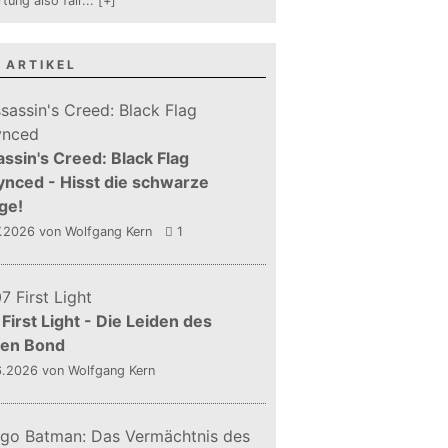
tung also fair
...
[+]
 ARTIKEL
ssin's Creed: Black Flag
nced - Hisst die schwarze
ge!
7.2026
von Wolfgang Kern
1
First Light - Die Leiden des
gen Bond
6.2026
von Wolfgang Kern