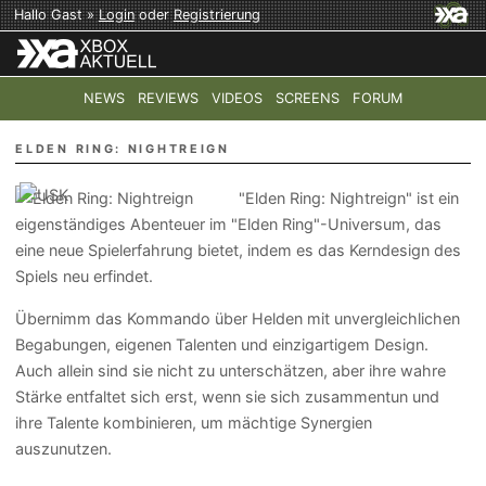
Hallo Gast »
Login
oder
Registrierung
NEWS
REVIEWS
VIDEOS
SCREENS
FORUM
TOP-THEMEN:
COD: MODERN WARFARE 4
HALO: CAMPAI
ELDEN RING: NIGHTREIGN
"Elden Ring: Nightreign" ist ein
eigenständiges Abenteuer im "Elden Ring"-Universum, das
eine neue Spielerfahrung bietet, indem es das Kerndesign des
Spiels neu erfindet.
Übernimm das Kommando über Helden mit unvergleichlichen
Begabungen, eigenen Talenten und einzigartigem Design.
Auch allein sind sie nicht zu unterschätzen, aber ihre wahre
Stärke entfaltet sich erst, wenn sie sich zusammentun und
ihre Talente kombinieren, um mächtige Synergien
auszunutzen.