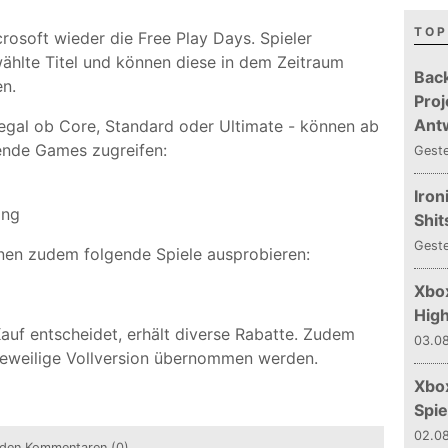
TOP
osoft wieder die Free Play Days. Spieler
hlte Titel und können diese in dem Zeitraum
Bac
en.
Proj
Ant
gal ob Core, Standard oder Ultimate - können ab
gende Games zugreifen:
Gest
Iron
ing
Shit
Gest
nnen zudem folgende Spiele ausprobieren:
Xbox
Hig
auf entscheidet, erhält diverse Rabatte. Zudem
03.08
e jeweilige Vollversion übernommen werden.
Xbo
Spie
02.08
den Kommentaren (0)