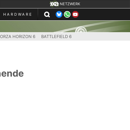
NETZWERK
HARDWARE
FORZA HORIZON 6
BATTLEFIELD 6
nende