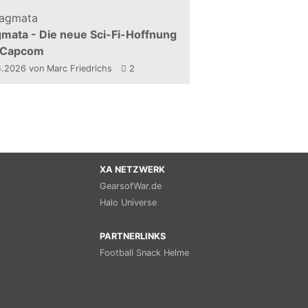
mata - Die neue Sci-Fi-Hoffnung
 Capcom
4.2026
von Marc Friedrichs
2
XA NETZWERK
GearsofWar.de
Halo Universe
PARTNERLINKS
Football Snack Helme