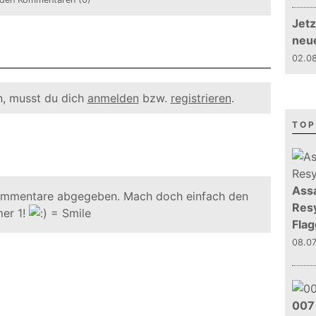
Jetz
neu
02.08
, musst du dich
anmelden
bzw.
registrieren
.
TOP
Assa
ommentare abgegeben. Mach doch einfach den
Resy
er 1!
Flag
08.0
007 