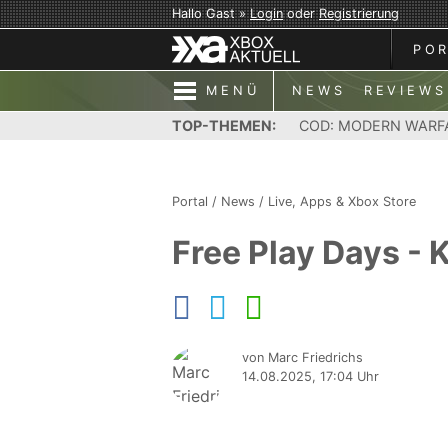
Hallo Gast »
Login
oder
Registrierung
PO
MENÜ
NEWS
REVIEWS
TOP-THEMEN:
COD: MODERN WARF
Portal
/
News
/
Live, Apps & Xbox Store
Free Play Days -
von Marc Friedrichs
14.08.2025, 17:04 Uhr