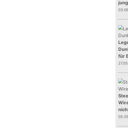
jun
03.0
Leg
Dunk
für 
27.0
Stee
Wire
nich
05.0