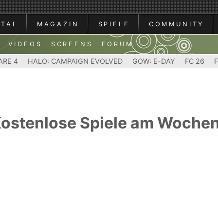
RTAL
MAGAZIN
SPIELE
COMMUNITY
VIDEOS
SCREENS
FORUM
ARE 4
HALO: CAMPAIGN EVOLVED
GOW: E-DAY
FC 26
 Kostenlose Spiele am Woche