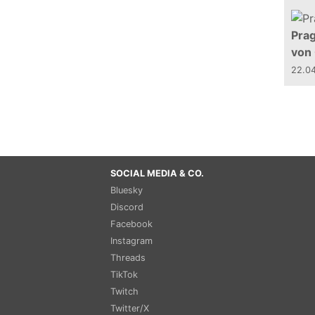
Prag
von
22.0
SOCIAL MEDIA & CO.
Bluesky
Discord
Facebook
Instagram
Threads
TikTok
Twitch
Twitter/X