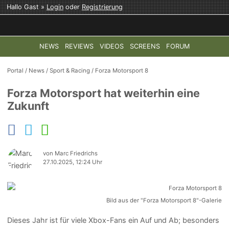
Hallo Gast »
Login
oder
Registrierung
NEWS
REVIEWS
VIDEOS
SCREENS
FORUM
TOP-THEMEN:
COD: MODERN WARFARE 4
HALO: CAMPAI
Portal
/
News
/
Sport & Racing
/
Forza Motorsport 8
Forza Motorsport hat weiterhin eine
Zukunft
von Marc Friedrichs
27.10.2025, 12:24 Uhr
Bild aus der "Forza Motorsport 8"-Galerie
Dieses Jahr ist für viele Xbox-Fans ein Auf und Ab; besonders