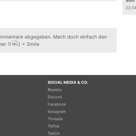
von
22.0
ommentare abgegeben. Mach doch einfach den
er 1!
SOCIAL MEDIA & CO.
Bluesky
Discord
Facebook
Instagram
Threads
TikTok
Twitch