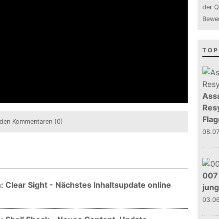
der Q
Bewer
TOP
Assa
Resy
Flag
den Kommentaren (0)
08.0
007 
 Clear Sight - Nächstes Inhaltsupdate online
jun
03.0