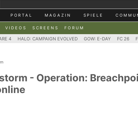
PORTAL
MAGAZIN
SPIELE
COMMU
VIDEOS
SCREENS
FORUM
ARE 4
HALO: CAMPAIGN EVOLVED
GOW: E-DAY
FC 26
rm
storm - Operation: Breachpoi
nline