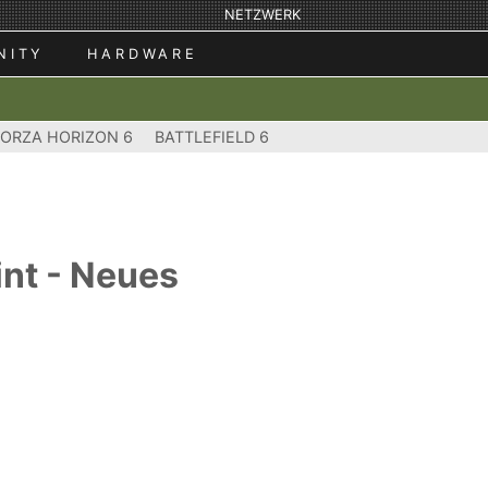
NETZWERK
NITY
HARDWARE
FORZA HORIZON 6
BATTLEFIELD 6
nt - Neues