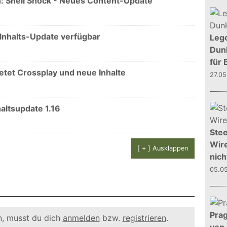
: Shell Shock - Neues Content-Update
Inhalts-Update verfügbar
Leg
Dunk
für 
etet Crossplay und neue Inhalte
27.0
altsupdate 1.16
Stee
Wire
[ + ] Ausklappen
nich
05.0
Prag
, musst du dich
anmelden
bzw.
registrieren
.