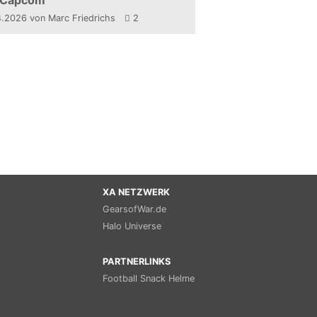
 Capcom
4.2026
von Marc Friedrichs
2
XA NETZWERK
GearsofWar.de
Halo Universe
PARTNERLINKS
Football Snack Helme