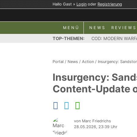
Hallo Gast »
Login
oder
Registrierung
MENÜ
NEWS
REVIEWS
TOP-THEMEN:
COD: MODERN WARF
Portal
/
News
/
Action
/
Insurgency: Sandsto
Insurgency: Sand
Content-Update o
von Marc Friedrichs
28.05.2026, 23:39 Uhr