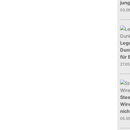
jun
03.0
Leg
Dunk
für 
27.0
Stee
Wire
nich
05.0