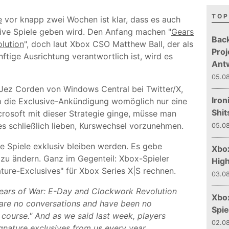
TOP
e
vor knapp zwei Wochen ist klar, dass es auch
ive Spiele geben wird. Den Anfang machen "
Gears
Bac
lution
", doch laut Xbox CSO Matthew Ball, der als
Proj
nftige Ausrichtung verantwortlich ist, wird es
Ant
05.08
Jez Corden von Windows Central bei Twitter/X,
Iron
ob die Exclusive-Ankündigung womöglich nur eine
Shit
rosoft mit dieser Strategie ginge, müsse man
 schließlich lieben, Kurswechsel vorzunehmen.
05.08
de Spiele exklusiv bleiben werden. Es gebe
Xbox
 zu ändern. Ganz im Gegenteil: Xbox-Spieler
Hig
ture-Exclusives" für Xbox Series X|S rechnen.
03.08
Gears of War: E-Day and Clockwork Revolution
Xbo
e are no conversations and have been no
Spie
 course." And as we said last week, players
02.08
gnature exclusives from us every year.