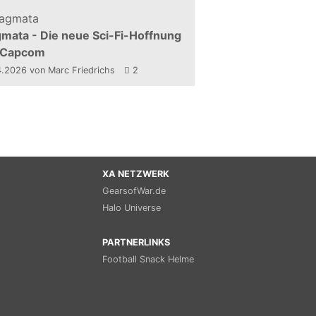
mata - Die neue Sci-Fi-Hoffnung
 Capcom
4.2026
von Marc Friedrichs
2
XA NETZWERK
GearsofWar.de
Halo Universe
PARTNERLINKS
Football Snack Helme