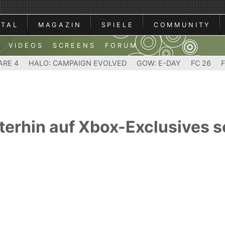
RTAL
MAGAZIN
SPIELE
COMMUNITY
VIDEOS
SCREENS
FORUM
ARE 4
HALO: CAMPAIGN EVOLVED
GOW: E-DAY
FC 26
iterhin auf Xbox-Exclusives 