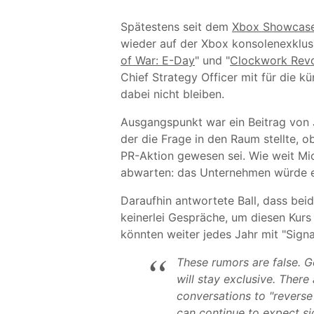
Spätestens seit dem
Xbox Showcas
wieder auf der Xbox konsolenexklus
of War: E-Day
" und "
Clockwork Revo
Chief Strategy Officer mit für die kü
dabei nicht bleiben.
Ausgangspunkt war ein Beitrag von 
der die Frage in den Raum stellte, 
PR-Aktion gewesen sei. Wie weit Mic
abwarten: das Unternehmen würde es
Daraufhin antwortete Ball, dass bei
keinerlei Gespräche, um diesen Kurs
könnten weiter jedes Jahr mit "Signa
These rumors are false. 
will stay exclusive. Ther
conversations to "reverse
can continue to expect si