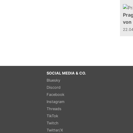
Prag
von
22.0
SOCIAL MEDIA & CO.
Bluesky
Discord
Facebook
Instagram
Threads
TikTok
Twitch
Twitter/X