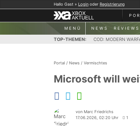
Hallo Gast »
Login
oder
Registrierung
PO
MENÜ
NEWS
REVIEWS
TOP-THEMEN:
COD: MODERN WARF
Portal
/
News
/
Vermischtes
Microsoft will we
von Marc Friedrichs
17.06.2026, 02:20 Uhr
1