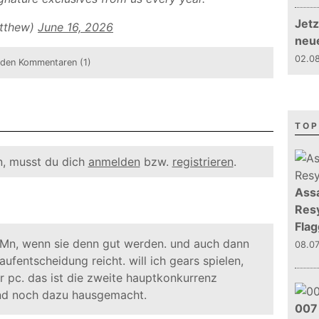
Jetz
atthew)
June 16, 2026
neu
02.08
 den Kommentaren (1)
TOP
, musst du dich
anmelden
bzw.
registrieren
.
Assa
Resy
Flag
mMn, wenn sie denn gut werden. und auch dann
08.0
aufentscheidung reicht. will ich gears spielen,
ür pc. das ist die zweite hauptkonkurrenz
nd noch dazu hausgemacht.
007 