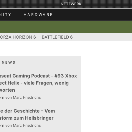
NETZWERK
NITY
HARDWARE
FORZA HORIZON 6
BATTLEFIELD 6
 NEWS
kseat Gaming Podcast - #93 Xbox
ect Helix - viele Fragen, wenig
worten
ern
von Marc Friedrichs
ie der Geschichte - Vom
storm zum Heilsbringer
ern
von Marc Friedrichs