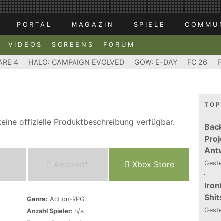
PORTAL
MAGAZIN
SPIELE
COMMU
VIDEOS
SCREENS
FORUM
ARE 4
HALO: CAMPAIGN EVOLVED
GOW: E-DAY
FC 26
TOP
eine offizielle Produktbeschreibung verfügbar.
Bac
Proj
Ant
Amazon*
Xbox Store
Gest
Iron
Shit
Genre:
Action-RPG
Gest
Anzahl Spieler:
n/a