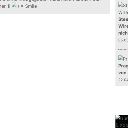
er 1!
Stee
Wire
nich
05.0
Prag
von
22.0