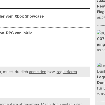
Assa
Resy
Flag
ailer vom Xbox Showcase
08.0
on-RPG von inXile
007 
jun
03.0
, musst du dich
anmelden
bzw.
registrieren
.
Leg
Dunk
für 
27.0
ommentare abgegeben. Mach doch einfach den