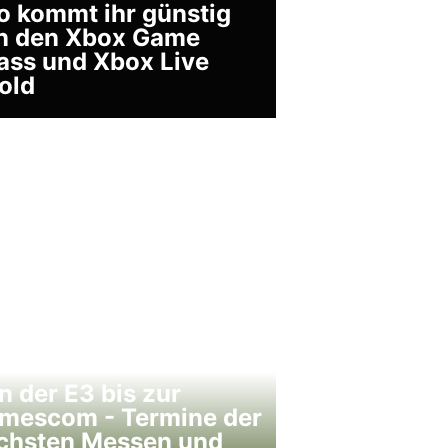
o kommt ihr günstig
n den Xbox Game
ass und Xbox Live
old
n der E3 bis zur
mescom - Termine der
chsten Messen und