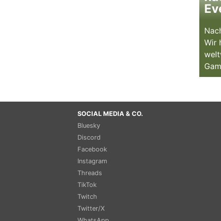
Ev
Nach
Wir 
welt
Gam
SOCIAL MEDIA & CO.
Bluesky
Discord
Facebook
Instagram
Threads
TikTok
Twitch
Twitter/X
WhatsApp