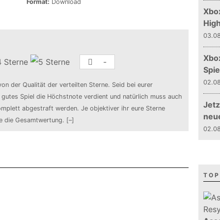
Format:
Download
Xbox
Hig
03.08
Xbo
-
Spie
02.08
von der Qualität der verteilten Sterne. Seid bei eurer
n gutes Spiel die Höchstnote verdient und natürlich muss auch
Jetz
mplett abgestraft werden. Je objektiver ihr eure Sterne
neu
de die Gesamtwertung.
[–]
02.08
TOP