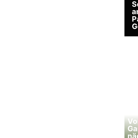
S
a
P
G
Vo
Ga
nä