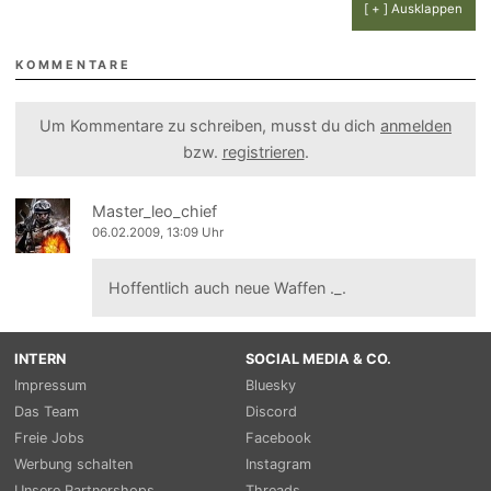
[ + ] Ausklappen
KOMMENTARE
Um Kommentare zu schreiben, musst du dich
anmelden
bzw.
registrieren
.
Master_leo_chief
06.02.2009, 13:09 Uhr
Hoffentlich auch neue Waffen ._.
INTERN
SOCIAL MEDIA & CO.
Impressum
Bluesky
Das Team
Discord
Freie Jobs
Facebook
Werbung schalten
Instagram
Unsere Partnershops
Threads