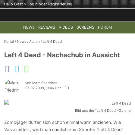
Hallo Gast »
Login
oder
Registrierung
NEWS
REVIEWS
VIDEOS
SCREENS
FORUM
TOP-THEMEN:
COD: MODERN WARFARE 4
HALO: CAMPAI
Portal
/
News
/
Action
/
Left 4 Dead
Left 4 Dead - Nachschub in Aussicht
von Marc Friedrichs
06.02.2009, 11:46 Uhr
1
Bild aus der "Left 4 Dead"-Galerie
Zombijäger dürfen sich schon einmal warm anziehen. Wie
Valve mitteilt, wird man nämlich zum Shooter "Left 4 Dead"