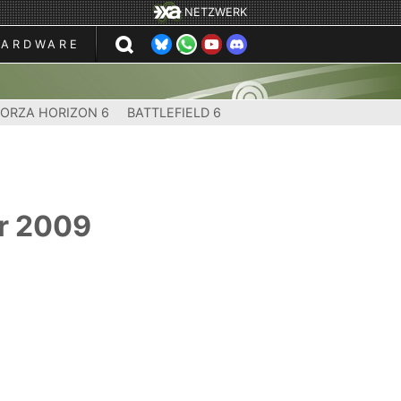
NETZWERK
HARDWARE
FORZA HORIZON 6
BATTLEFIELD 6
er 2009