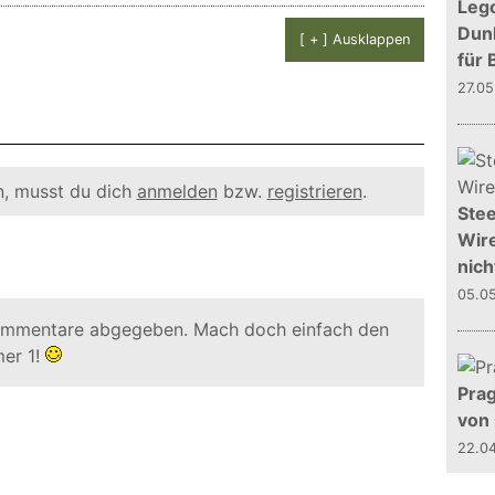
Leg
Dunk
[ + ] Ausklappen
für 
27.0
, musst du dich
anmelden
bzw.
registrieren
.
Stee
Wire
nich
05.0
ommentare abgegeben. Mach doch einfach den
er 1!
Prag
von
22.0