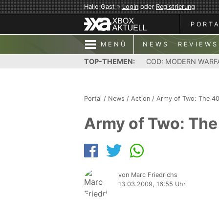
Hallo Gast »
Login
oder
Registrierung
PORT
MENÜ
NEWS
REVIEWS
TOP-THEMEN:
COD: MODERN WARF
Portal
/
News
/
Action
/
Army of Two: The 4
Army of Two: The
von Marc Friedrichs
13.03.2009, 16:55 Uhr