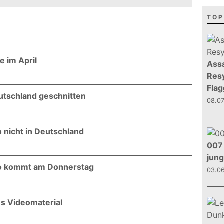
TOP
e im April
Assa
Resy
Flag
utschland geschnitten
08.0
 nicht in Deutschland
007 
jun
mo kommt am Donnerstag
03.0
s Videomaterial