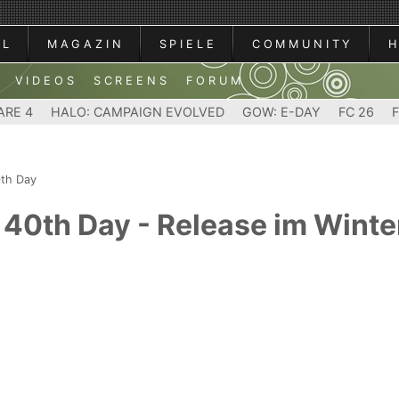
AL
MAGAZIN
SPIELE
COMMUNITY
VIDEOS
SCREENS
FORUM
ARE 4
HALO: CAMPAIGN EVOLVED
GOW: E-DAY
FC 26
0th Day
 40th Day - Release im Wint