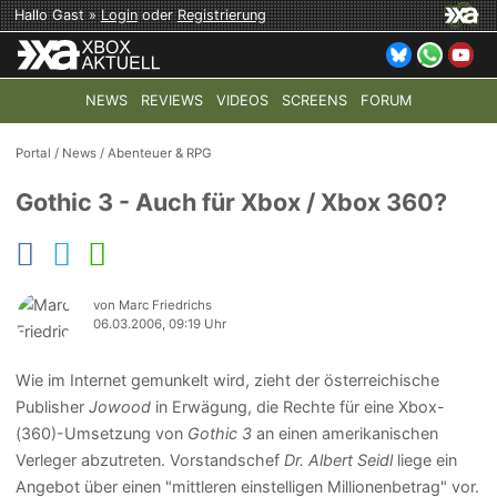
Hallo Gast »
Login
oder
Registrierung
NEWS
REVIEWS
VIDEOS
SCREENS
FORUM
TOP-THEMEN:
COD: MODERN WARFARE 4
HALO: CAMPAI
Portal
/
News
/
Abenteuer & RPG
Gothic 3 - Auch für Xbox / Xbox 360?
von Marc Friedrichs
06.03.2006, 09:19 Uhr
Wie im Internet gemunkelt wird, zieht der österreichische
Publisher
Jowood
in Erwägung, die Rechte für eine Xbox-
(360)-Umsetzung von
Gothic 3
an einen amerikanischen
Verleger abzutreten. Vorstandschef
Dr. Albert Seidl
liege ein
Angebot über einen "mittleren einstelligen Millionenbetrag" vor.