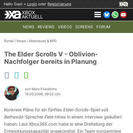
Hallo Gast »
Login
oder
Registrierung
NEWS
REVIEWS
VIDEOS
SCREENS
FORUM
TOP-THEMEN:
COD: MODERN WARFARE 4
HALO: CAMPAI
Portal
/
News
/
Abenteuer & RPG
The Elder Scrolls V - Oblivion-
Nachfolger bereits in Planung
von Marc Friedrichs
13.03.2006, 09:22 Uhr
Konkrete Pläne für ein fünftes
Elder-Scrolls
-Spiel soll
Bethesda
-Sprecher
Pete Hines
in einem Interview geäußert
haben. Laut
Xbox365.com
habe er eine Dreiteilung der
Entwicklungskapazität angekündigt: Ein Team konzentriere