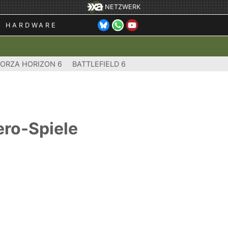
NETZWERK
HARDWARE
FORZA HORIZON 6
BATTLEFIELD 6
ero-Spiele