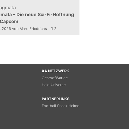
mata - Die neue Sci-Fi-Hoffnung
 Capcom
4.2026
von Marc Friedrichs
2
XA NETZWERK
GearsofWar.de
Halo Universe
PARTNERLINKS
Football Snack Helme