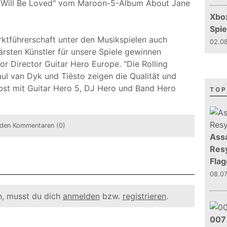
 Will Be Loved" vom Maroon-5-Album About Jane
Xbo
Spie
rktführerschaft unter den Musikspielen auch
02.08
ärsten Künstler für unsere Spiele gewinnen
or Director Guitar Hero Europe. "Die Rolling
ul van Dyk und Tiësto zeigen die Qualität und
erbst mit Guitar Hero 5, DJ Hero und Band Hero
TOP
den Kommentaren (0)
Assa
Resy
Flag
08.0
, musst du dich
anmelden
bzw.
registrieren
.
007 