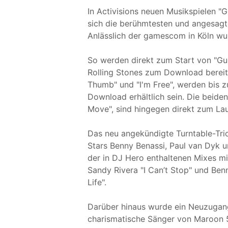
In Activisions neuen Musikspielen "
sich die berühmtesten und angesagt
Anlässlich der gamescom in Köln w
So werden direkt zum Start von "Gu
Rolling Stones zum Download bereits
Thumb" und "I'm Free", werden bis z
Download erhältlich sein. Die beide
Move", sind hingegen direkt zum La
Das neu angekündigte Turntable-Tri
Stars Benny Benassi, Paul van Dyk 
der in DJ Hero enthaltenen Mixes mi
Sandy Rivera "I Can’t Stop" und Benn
Life".
Darüber hinaus wurde ein Neuzugang
charismatische Sänger von Maroon 5,