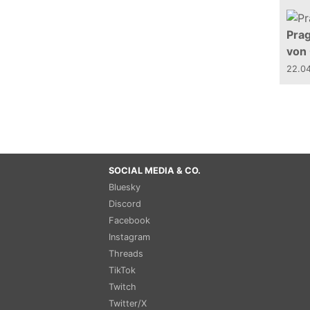
Prag
von
22.0
SOCIAL MEDIA & CO.
Bluesky
Discord
Facebook
Instagram
Threads
TikTok
Twitch
Twitter/X