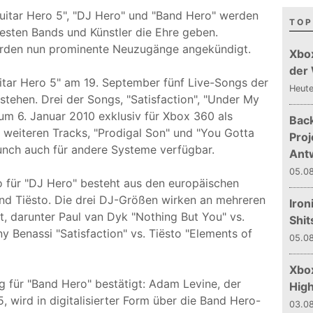
Guitar Hero 5", "DJ Hero" und "Band Hero" werden
TOP
esten Bands und Künstler die Ehre geben.
urden nun prominente Neuzugänge angekündigt.
Xbo
der
itar Hero 5" am 19. September fünf Live-Songs der
Heut
tehen. Drei der Songs, "Satisfaction", "Under My
um 6. Januar 2010 exklusiv für Xbox 360 als
Bac
n weiteren Tracks, "Prodigal Son" und "You Gotta
Proj
unch auch für andere Systeme verfügbar.
Ant
05.08
o für "DJ Hero" besteht aus den europäischen
und Tiësto. Die drei DJ-Größen wirken an mehreren
Iron
t, darunter Paul van Dyk "Nothing But You" vs.
Shit
y Benassi "Satisfaction" vs. Tiësto "Elements of
05.08
Xbox
 für "Band Hero" bestätigt: Adam Levine, der
Hig
 wird in digitalisierter Form über die Band Hero-
03.08