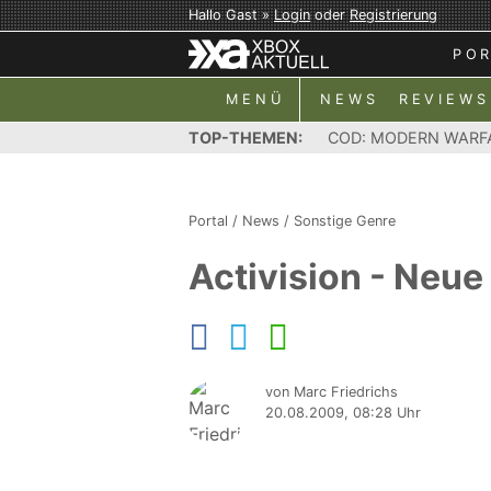
Hallo Gast »
Login
oder
Registrierung
PO
MENÜ
NEWS
REVIEWS
TOP-THEMEN:
COD: MODERN WARF
Portal
/
News
/
Sonstige Genre
Activision - Neu
von Marc Friedrichs
20.08.2009, 08:28 Uhr