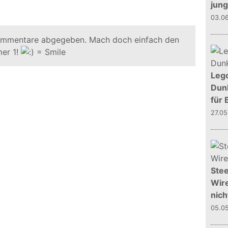
jun
03.0
ommentare abgegeben. Mach doch einfach den
er 1!
Leg
Dunk
für 
27.0
Stee
Wire
nich
05.0