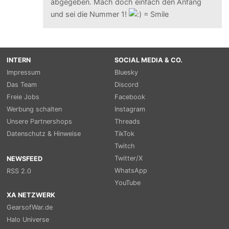
abgegeben. Mach doch einfach den Anfang
und sei die Nummer 1!
INTERN
SOCIAL MEDIA & CO.
Impressum
Bluesky
Das Team
Discord
Freie Jobs
Facebook
Werbung schalten
Instagram
Unsere Partnershops
Threads
Datenschutz & Hinweise
TikTok
Twitch
Twitter/X
NEWSFEED
WhatsApp
RSS 2.0
YouTube
XA NETZWERK
GearsofWar.de
Halo Universe