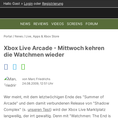
Hallo Gast »
Login
oder
Registrierung
NEWS
REVIEWS
VIDEOS
SCREENS
FORUM
TOP-THEMEN:
COD: MODERN WARFARE 4
HALO: CAMPAI
Portal
/
News
/
Live, Apps & Xbox Store
Xbox Live Arcade - Mittwoch kehren
die Watchmen wieder
von Marc Friedrichs
24.08.2009, 12:51 Uhr
Wer meint, mit dem letztwöchigen Ende des "Summer of
Arcade" und dem damit verbundenen Release von "Shadow
Complex" (s.
unseren Test
) wird der Xbox Live Marktplatz
langweilig, der irrt gewaltig. Denn mit "Watchmen: The End is