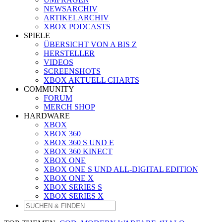
NEWSARCHIV
ARTIKELARCHIV
XBOX PODCASTS
SPIELE
ÜBERSICHT VON A BIS Z
HERSTELLER
VIDEOS
SCREENSHOTS
XBOX AKTUELL CHARTS
COMMUNITY
FORUM
MERCH SHOP
HARDWARE
XBOX
XBOX 360
XBOX 360 S UND E
XBOX 360 KINECT
XBOX ONE
XBOX ONE S UND ALL-DIGITAL EDITION
XBOX ONE X
XBOX SERIES S
XBOX SERIES X