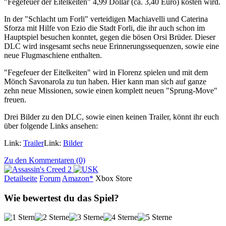
"Fegefeuer der Eitelkeiten" 4,99 Dollar (ca. 3,40 Euro) kosten wird.
In der "Schlacht um Forli" verteidigen Machiavelli und Caterina
Sforza mit Hilfe von Ezio die Stadt Forli, die ihr auch schon im
Hauptspiel besuchen konntet, gegen die bösen Orsi Brüder. Dieser
DLC wird insgesamt sechs neue Erinnerungssequenzen, sowie eine
neue Flugmaschiene enthalten.
"Fegefeuer der Eitelkeiten" wird in Florenz spielen und mit dem
Mönch Savonarola zu tun haben. Hier kann man sich auf ganze
zehn neue Missionen, sowie einen komplett neuen "Sprung-Move"
freuen.
Drei Bilder zu den DLC, sowie einen keinen Trailer, könnt ihr euch
über folgende Links ansehen:
Link:
Trailer
Link:
Bilder
Zu den Kommentaren (0)
Detailseite
Forum
Am
a
z
o
n*
Xbox
Store
Wie bewertest du das Spiel?