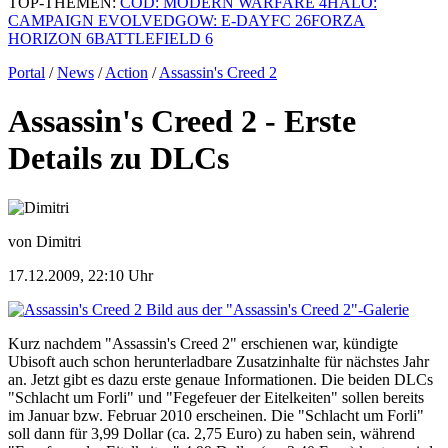
TOP-THEMEN:
COD: MODERN WARFARE 4
HALO:
CAMPAIGN EVOLVED
GOW: E-DAY
FC 26
FORZA
HORIZON 6
BATTLEFIELD 6
Portal
/
News
/
Action
/
Assassin's Creed 2
Assassin's Creed 2 - Erste
Details zu DLCs
von Dimitri
17.12.2009, 22:10 Uhr
Bild aus der "Assassin's Creed 2"-Galerie
Kurz nachdem "Assassin's Creed 2" erschienen war, kündigte
Ubisoft auch schon herunterladbare Zusatzinhalte für nächstes Jahr
an. Jetzt gibt es dazu erste genaue Informationen. Die beiden DLCs
"Schlacht um Forli" und "Fegefeuer der Eitelkeiten" sollen bereits
im Januar bzw. Februar 2010 erscheinen. Die "Schlacht um Forli"
soll dann für 3,99 Dollar (ca. 2,75 Euro) zu haben sein, während