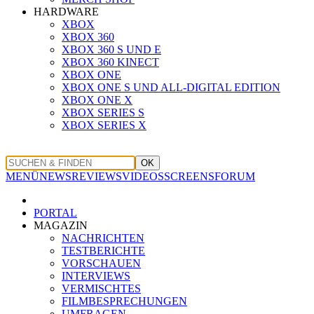
HARDWARE
XBOX
XBOX 360
XBOX 360 S UND E
XBOX 360 KINECT
XBOX ONE
XBOX ONE S UND ALL-DIGITAL EDITION
XBOX ONE X
XBOX SERIES S
XBOX SERIES X
OK
MENÜ
NEWS
REVIEWS
VIDEOS
SCREENS
FORUM
PORTAL
MAGAZIN
NACHRICHTEN
TESTBERICHTE
VORSCHAUEN
INTERVIEWS
VERMISCHTES
FILMBESPRECHUNGEN
UMFRAGEN