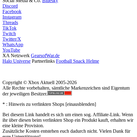
Social Media & Co.
Bluesky
Discord
Facebook
Instagram
Threads
TikTok
Twitch
Twitter/X
WhatsApp
YouTube
XA Netzwerk
GearsofWar.de
Halo Universe
Partnerlinks
Football Snack Helme
Copyright © Xbox Aktuell 2005-2026
Alle Rechte vorbehalten, sämtliche Markenzeichen sind Eigentum
der jeweiligen Besitzer.
* : Hinweis zu verlinkten Shops [
ein
aus
blenden
]
Bei diesem Link handelt es sich um einen sog. Affiliate-Link. Wenn
ihr über diesen beim verlinkten Shop ein Produkt kauft, erhalten wir
eine kleine Provision.
Zusätzliche Kosten entstehen euch dadurch nicht. Vielen Dank für
eure Unterstützung!