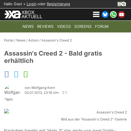
Hallo Gast »
Login
oder
Registrierung
NEWS
REVIEWS
VIDEOS
SCREENS
FORUM
TOP-THEMEN:
COD: MODERN WARFARE 4
HALO: CAMPAI
Portal
/
News
/
Action
/
Assassin's Creed 2
Assassin's Creed 2 - Bald gratis
erhältlich
von Wolfgang Kern
03.07.2013, 23:16 Uhr
1
Bild aus der "Assassin's Creed 2"-Galerie
Nachdem bereits mit "Halo 3" das erste von zwei Gratis-