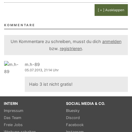
[ + ] Ausklappen
KOMMENTARE
Um Kommentare zu schreiben, musst du dich
anmelden
bzw.
registrieren
.
m.h-89
05.07.2013, 21:14 Uhr
Halo 3 ist nicht gratis!
INTERN
SOCIAL MEDIA & CO.
Impressum
Bluesky
Das Team
Discord
Freie Jobs
Facebook
Werbung schalten
Instagram