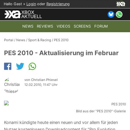
Hallo Gast »
Login
oder
Registrierung
NEWS
REVIEWS
VIDEOS
SCREENS
FORUM
TOP-THEMEN:
COD: MODERN WARFARE 4
HALO: CAMPAI
Portal
/
News
/
Sport & Racing
/
PES 2010
PES 2010 - Aktualisierung im Februar
von Christian Phiesel
12.02.2010, 11:47 Uhr
Bild aus der "PES 2010"-Galerie
Konami kündigte heute einen neuen und vor allem für jeden
Nutzer kostenlosesn Downloadcontent für "Pro Evolution