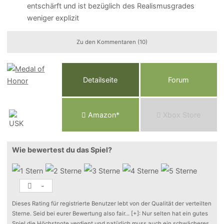
entschärft und ist bezüglich des Realismusgrades
weniger explizit
Zu den Kommentaren (10)
Detailseite
Forum
Am
a
z
o
n*
Xbox
Store
Wie bewertest du das Spiel?
-
Dieses Rating für registrierte Benutzer lebt von der Qualität der verteilten
Sterne. Seid bei eurer Bewertung also fair
...
[+]
: Nur selten hat ein gutes
Spiel die Höchstnote verdient und natürlich muss auch ein schwächeres