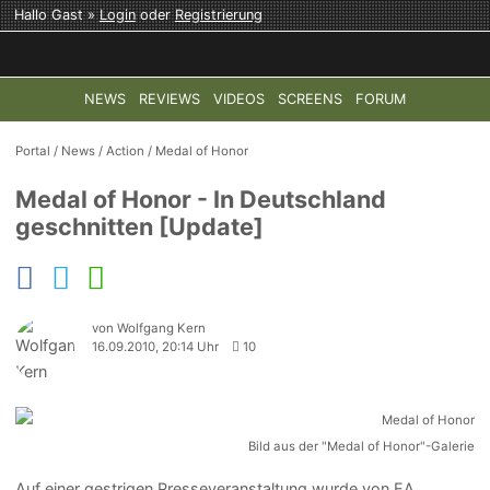
Hallo Gast »
Login
oder
Registrierung
NEWS
REVIEWS
VIDEOS
SCREENS
FORUM
TOP-THEMEN:
COD: MODERN WARFARE 4
HALO: CAMPAI
Portal
/
News
/
Action
/
Medal of Honor
Medal of Honor - In Deutschland
geschnitten [Update]
von Wolfgang Kern
16.09.2010, 20:14 Uhr
10
Bild aus der "Medal of Honor"-Galerie
Auf einer gestrigen Presseveranstaltung wurde von EA