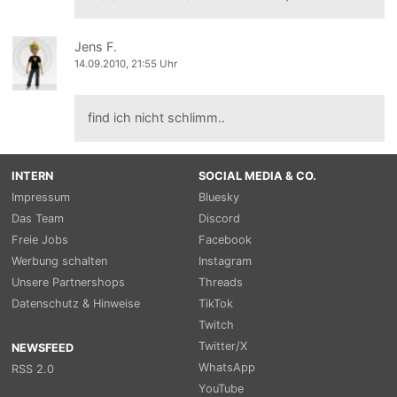
Jens F.
14.09.2010, 21:55 Uhr
find ich nicht schlimm..
INTERN
SOCIAL MEDIA & CO.
Impressum
Bluesky
Das Team
Discord
Freie Jobs
Facebook
Werbung schalten
Instagram
Unsere Partnershops
Threads
Datenschutz & Hinweise
TikTok
Twitch
Twitter/X
NEWSFEED
WhatsApp
RSS 2.0
YouTube