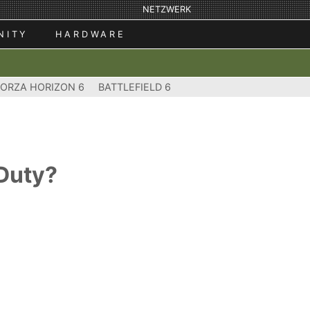
NETZWERK
NITY
HARDWARE
FORZA HORIZON 6
BATTLEFIELD 6
 Duty?