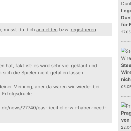
Leg
Dunk
für 
, musst du dich
anmelden
bzw.
registrieren
.
27.0
Stee
n hat, fakt ist: es wird sehr viel geklaut und
Wire
n sich die Spieler nicht gefallen lassen.
nich
einer Meinung, aber da wären wir wieder bei
05.0
 Erfolgsdruck:
.de/news/27740/eas-riccitiello-wir-haben-need-
Prag
von
22.0