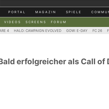
PORTAL
MAGAZIN
SPIELE
COMMU
VIDEOS
SCREENS
FORUM
ARE 4
HALO: CAMPAIGN EVOLVED
GOW: E-DAY
FC 26
ald erfolgreicher als Call of