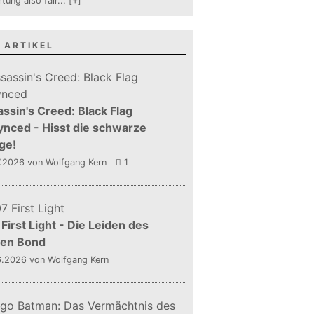
tung also fair
...
[+]
 ARTIKEL
ssin's Creed: Black Flag
nced - Hisst die schwarze
ge!
7.2026
von Wolfgang Kern
1
First Light - Die Leiden des
gen Bond
6.2026
von Wolfgang Kern