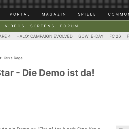
PORTAL
MAGAZIN
SPIELE
COMMU
VIDEOS
SCREENS
FORUM
ARE 4
HALO: CAMPAIGN EVOLVED
GOW: E-DAY
FC 26
r: Ken's Rage
Star - Die Demo ist da!