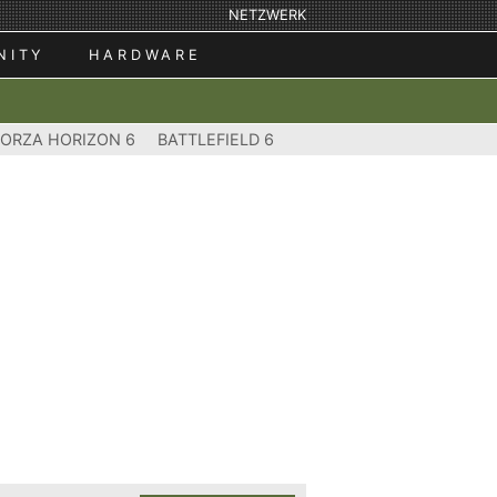
NETZWERK
NITY
HARDWARE
FORZA HORIZON 6
BATTLEFIELD 6