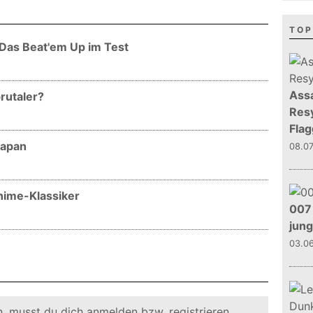
TOP
- Das Beat'em Up im Test
Assa
brutaler?
Resy
Flag
Japan
08.0
Anime-Klassiker
007 
jun
03.0
, musst du dich
anmelden
bzw.
registrieren
.