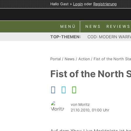
Hallo Gast »
Login
oder
Registrierung
MENÜ
NEWS
REVIEWS
TOP-THEMEN:
COD: MODERN WARF
Portal
/
News
/
Action
/
Fist of the North Sta
Fist of the North 
von Moritz
21.10.2010, 01:00 Uhr