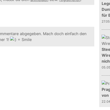
Leg
Dunk
für 
27.0
ommentare abgegeben. Mach doch einfach den
er 1!
Stee
Wire
nich
05.0
Prag
von
22.0