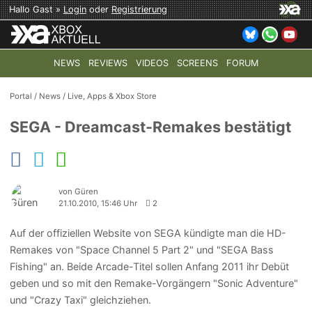
Hallo Gast »
Login
oder
Registrierung
NEWS
REVIEWS
VIDEOS
SCREENS
FORUM
TOP-THEMEN:
COD: MODERN WARFARE 4
HALO: CAMPAI
Portal
/
News
/
Live, Apps & Xbox Store
SEGA - Dreamcast-Remakes bestätigt
von Güren
21.10.2010, 15:46 Uhr
2
Auf der offiziellen Website von SEGA kündigte man die HD-
Remakes von "Space Channel 5 Part 2" und "SEGA Bass
Fishing" an. Beide Arcade-Titel sollen Anfang 2011 ihr Debüt
geben und so mit den Remake-Vorgängern "Sonic Adventure"
und "Crazy Taxi" gleichziehen.