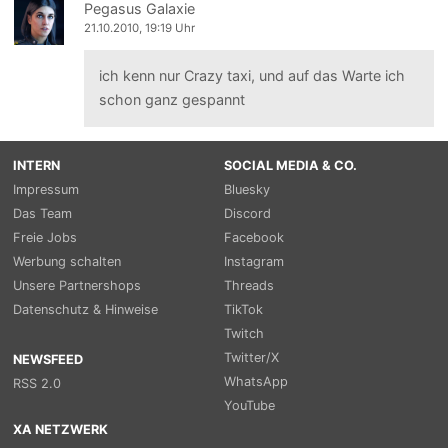
Pegasus Galaxie
21.10.2010, 19:19 Uhr
ich kenn nur Crazy taxi, und auf das Warte ich
schon ganz gespannt
INTERN
SOCIAL MEDIA & CO.
Impressum
Bluesky
Das Team
Discord
Freie Jobs
Facebook
Werbung schalten
Instagram
Unsere Partnershops
Threads
Datenschutz & Hinweise
TikTok
Twitch
Twitter/X
NEWSFEED
WhatsApp
RSS 2.0
YouTube
XA NETZWERK