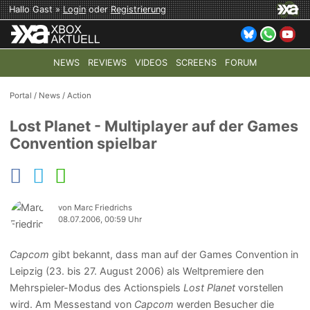
Hallo Gast »
Login
oder
Registrierung
NEWS
REVIEWS
VIDEOS
SCREENS
FORUM
TOP-THEMEN:
COD: MODERN WARFARE 4
HALO: CAMPAI
Portal
/
News
/
Action
Lost Planet - Multiplayer auf der Games
Convention spielbar
von Marc Friedrichs
08.07.2006, 00:59 Uhr
Capcom
gibt bekannt, dass man auf der Games Convention in
Leipzig (23. bis 27. August 2006) als Weltpremiere den
Mehrspieler-Modus des Actionspiels
Lost Planet
vorstellen
wird. Am Messestand von
Capcom
werden Besucher die