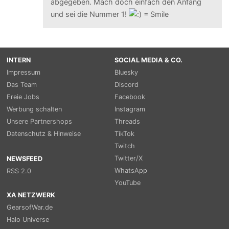
abgegeben. Mach doch einfach den Anfang
und sei die Nummer 1!
INTERN
SOCIAL MEDIA & CO.
Impressum
Bluesky
Das Team
Discord
Freie Jobs
Facebook
Werbung schalten
Instagram
Unsere Partnershops
Threads
Datenschutz & Hinweise
TikTok
Twitch
Twitter/X
NEWSFEED
WhatsApp
RSS 2.0
YouTube
XA NETZWERK
GearsofWar.de
Halo Universe