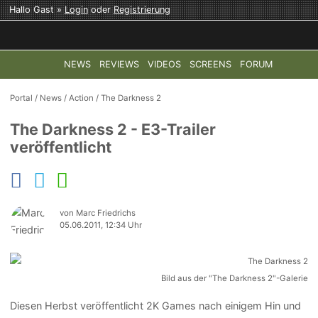
Hallo Gast »
Login
oder
Registrierung
NEWS
REVIEWS
VIDEOS
SCREENS
FORUM
TOP-THEMEN:
COD: MODERN WARFARE 4
HALO: CAMPAI
Portal
/
News
/
Action
/
The Darkness 2
The Darkness 2 - E3-Trailer
veröffentlicht
von Marc Friedrichs
05.06.2011, 12:34 Uhr
Bild aus der "The Darkness 2"-Galerie
Diesen Herbst veröffentlicht 2K Games nach einigem Hin und