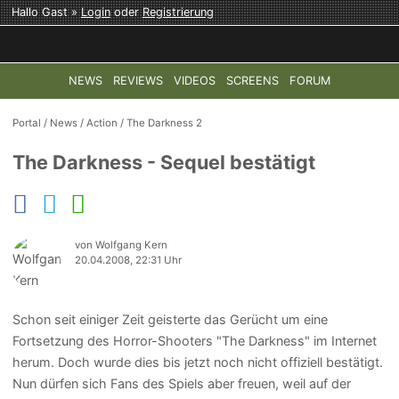
Hallo Gast »
Login
oder
Registrierung
NEWS
REVIEWS
VIDEOS
SCREENS
FORUM
TOP-THEMEN:
COD: MODERN WARFARE 4
HALO: CAMPAI
Portal
/
News
/
Action
/
The Darkness 2
The Darkness - Sequel bestätigt
von Wolfgang Kern
20.04.2008, 22:31 Uhr
Schon seit einiger Zeit geisterte das Gerücht um eine
Fortsetzung des Horror-Shooters "The Darkness" im Internet
herum. Doch wurde dies bis jetzt noch nicht offiziell bestätigt.
Nun dürfen sich Fans des Spiels aber freuen, weil auf der