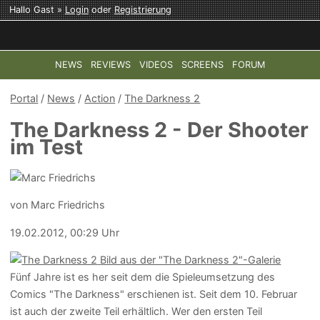
Hallo Gast »
Login
oder
Registrierung
NEWS
REVIEWS
VIDEOS
SCREENS
FORUM
TOP-THEMEN:
COD: MODERN WARFARE 4
HALO: CAMPAI
Portal
/
News
/
Action
/
The Darkness 2
The Darkness 2 - Der Shooter
im Test
von Marc Friedrichs
19.02.2012, 00:29 Uhr
Bild aus der "The Darkness 2"-Galerie
Fünf Jahre ist es her seit dem die Spieleumsetzung des
Comics "The Darkness" erschienen ist. Seit dem 10. Februar
ist auch der zweite Teil erhältlich. Wer den ersten Teil