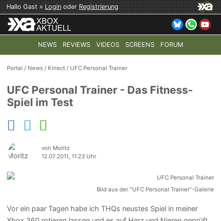
Hallo Gast »
Login
oder
Registrierung
NEWS
REVIEWS
VIDEOS
SCREENS
FORUM
TOP-THEMEN:
COD: MODERN WARFARE 4
HALO: CAMPAI
Portal
/
News
/
Kinect
/
UFC Personal Trainer
UFC Personal Trainer - Das Fitness-
Spiel im Test
von Moritz
12.07.2011, 11:23 Uhr
Bild aus der "UFC Personal Trainer"-Galerie
Vor ein paar Tagen habe ich THQs neustes Spiel in meiner
Xbox 360 rotieren lassen und es auf Herz und Nieren geprüft,