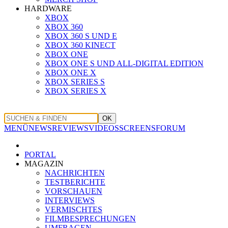
HARDWARE
XBOX
XBOX 360
XBOX 360 S UND E
XBOX 360 KINECT
XBOX ONE
XBOX ONE S UND ALL-DIGITAL EDITION
XBOX ONE X
XBOX SERIES S
XBOX SERIES X
OK
MENÜ
NEWS
REVIEWS
VIDEOS
SCREENS
FORUM
PORTAL
MAGAZIN
NACHRICHTEN
TESTBERICHTE
VORSCHAUEN
INTERVIEWS
VERMISCHTES
FILMBESPRECHUNGEN
UMFRAGEN