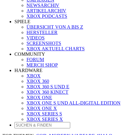
NEWSARCHIV
ARTIKELARCHIV
XBOX PODCASTS
SPIELE
ÜBERSICHT VON A BIS Z
HERSTELLER
VIDEOS
SCREENSHOTS
XBOX AKTUELL CHARTS
COMMUNITY
FORUM
MERCH SHOP
HARDWARE
XBOX
XBOX 360
XBOX 360 S UND E
XBOX 360 KINECT
XBOX ONE
XBOX ONE S UND ALL-DIGITAL EDITION
XBOX ONE X
XBOX SERIES S
XBOX SERIES X