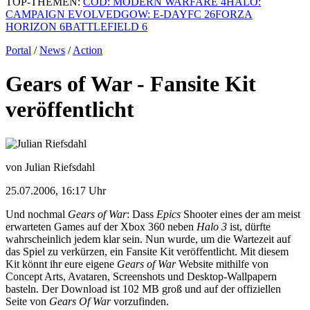
TOP-THEMEN:
COD: MODERN WARFARE 4
HALO:
CAMPAIGN EVOLVED
GOW: E-DAY
FC 26
FORZA
HORIZON 6
BATTLEFIELD 6
Portal
/
News
/
Action
Gears of War - Fansite Kit
veröffentlicht
von Julian Riefsdahl
25.07.2006, 16:17 Uhr
Und nochmal
Gears of War
: Dass
Epics
Shooter eines der am meist
erwarteten Games auf der Xbox 360 neben
Halo 3
ist, dürfte
wahrscheinlich jedem klar sein. Nun wurde, um die Wartezeit auf
das Spiel zu verkürzen, ein Fansite Kit veröffentlicht. Mit diesem
Kit könnt ihr eure eigene
Gears of War
Website mithilfe von
Concept Arts, Avataren, Screenshots und Desktop-Wallpapern
basteln. Der Download ist 102 MB groß und auf der offiziellen
Seite von
Gears Of War
vorzufinden.