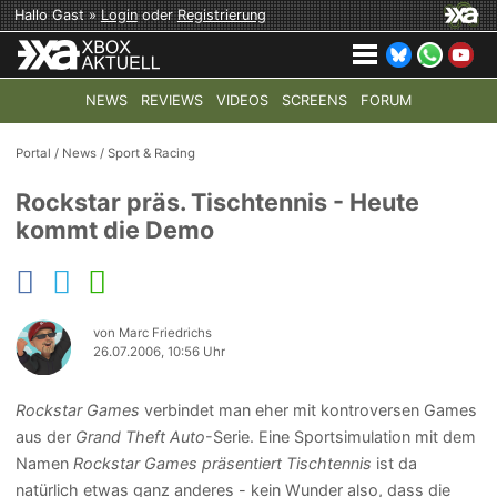
Hallo Gast »
Login
oder
Registrierung
NEWS
REVIEWS
VIDEOS
SCREENS
FORUM
TOP-THEMEN:
COD: MODERN WARFARE 4
HALO: CAMPAI
Portal
/
News
/
Sport & Racing
Rockstar präs. Tischtennis - Heute
kommt die Demo
von Marc Friedrichs
26.07.2006, 10:56 Uhr
Rockstar Games
verbindet man eher mit kontroversen Games
aus der
Grand Theft Auto
-Serie. Eine Sportsimulation mit dem
Namen
Rockstar Games präsentiert Tischtennis
ist da
natürlich etwas ganz anderes - kein Wunder also, dass die