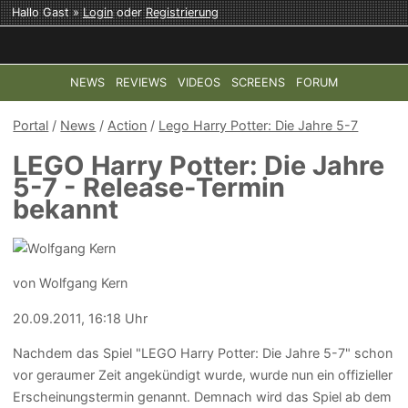
Hallo Gast »
Login
oder
Registrierung
NEWS
REVIEWS
VIDEOS
SCREENS
FORUM
TOP-THEMEN:
COD: MODERN WARFARE 4
HALO: CAMPAI
Portal
/
News
/
Action
/
Lego Harry Potter: Die Jahre 5-7
LEGO Harry Potter: Die Jahre
5-7 - Release-Termin
bekannt
von Wolfgang Kern
20.09.2011, 16:18 Uhr
Nachdem das Spiel "LEGO Harry Potter: Die Jahre 5-7" schon
vor geraumer Zeit angekündigt wurde, wurde nun ein offizieller
Erscheinungstermin genannt. Demnach wird das Spiel ab dem