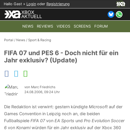
Hallo Gast »
Login
oder
Registrierung
NEWS
REVIEWS
VIDEOS
SCREENS
FORUM
TOP-THEMEN:
COD: MODERN WARFARE 4
HALO: CAMPAI
Portal
/
News
/
Sport & Racing
FIFA 07 und PES 6 - Doch nicht für ein
Jahr exklusiv? (Update)
von Marc Friedrichs
24.08.2006, 09:24 Uhr
Die Redaktion ist verwirrt: gestern kündigte
Microsoft
auf der
Games Convention in Leipzig noch an, die beiden
Fußballspiele
FIFA 07
von
EA Sports
und
Pro Evolution Soccer
6
von
Konami
würden für ein Jahr exklusiv auf der Xbox 360