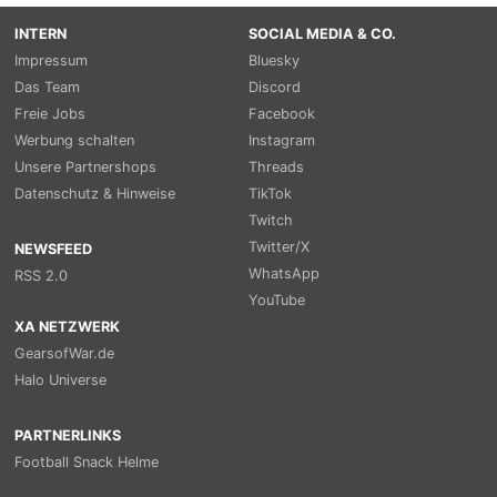
INTERN
SOCIAL MEDIA & CO.
Impressum
Bluesky
Das Team
Discord
Freie Jobs
Facebook
Werbung schalten
Instagram
Unsere Partnershops
Threads
Datenschutz & Hinweise
TikTok
Twitch
Twitter/X
NEWSFEED
WhatsApp
RSS 2.0
YouTube
XA NETZWERK
GearsofWar.de
Halo Universe
PARTNERLINKS
Football Snack Helme