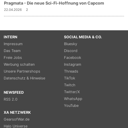
Pragmata - Die neue Sci-Fi-Hoffnung von Capcom
22.04.2026
2
INTERN
SOCIAL MEDIA & CO.
Impressum
Bluesky
Das Team
Discord
Freie Jobs
Facebook
Werbung schalten
Instagram
Unsere Partnershops
Threads
Datenschutz & Hinweise
TikTok
Twitch
Twitter/X
NEWSFEED
WhatsApp
RSS 2.0
YouTube
XA NETZWERK
GearsofWar.de
Halo Universe