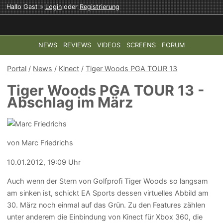
Hallo Gast »
Login
oder
Registrierung
NEWS
REVIEWS
VIDEOS
SCREENS
FORUM
TOP-THEMEN:
COD: MODERN WARFARE 4
HALO: CAMPAI
Portal
/
News
/
Kinect
/
Tiger Woods PGA TOUR 13
Tiger Woods PGA TOUR 13 -
Abschlag im März
von Marc Friedrichs
10.01.2012, 19:09 Uhr
Auch wenn der Stern von Golfprofi Tiger Woods so langsam
am sinken ist, schickt EA Sports dessen virtuelles Abbild am
30. März noch einmal auf das Grün. Zu den Features zählen
unter anderem die Einbindung von Kinect für Xbox 360, die