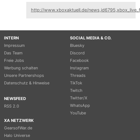
http://www.xboxaktuell.de/news,id6795,xbox_live_f
INTERN
SOCIAL MEDIA & CO.
Impressum
Bluesky
Das Team
Discord
Freie Jobs
Facebook
Werbung schalten
Instagram
Unsere Partnershops
Threads
Datenschutz & Hinweise
TikTok
Twitch
Twitter/X
NEWSFEED
WhatsApp
RSS 2.0
YouTube
XA NETZWERK
GearsofWar.de
Halo Universe