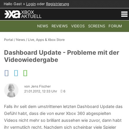
Hallo Gast »
Login
oder
Registrierung
NEWS
REVIEWS
VIDEOS
SCREENS
FORUM
TOP-THEMEN:
COD: MODERN WARFARE 4
HALO: CAMPAI
Portal
/
News
/
Live, Apps & Xbox Store
Dashboard Update - Probleme mit der
Videowiedergabe
von Jens Fischer
21.01.2012, 12:33 Uhr
6
Falls ihr seit dem umstrittenen letzten Dashboard Update das
Gefühl habt, dass die von eurer Xbox 360 abgespielten
Videos nicht mehr so brilliant aussehen wie zuvor, dann habt
ihr vermutlich recht. Nachdem sich scheinbar viele Spieler