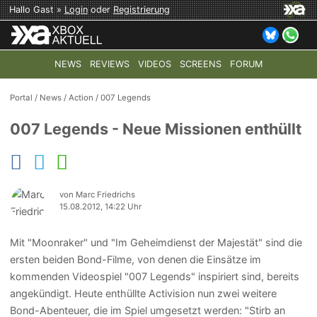
Hallo Gast »
Login
oder
Registrierung
NEWS
REVIEWS
VIDEOS
SCREENS
FORUM
TOP-THEMEN:
COD: MODERN WARFARE 4
HALO: CAMPAI
Portal
/
News
/
Action
/
007 Legends
007 Legends - Neue Missionen enthüllt
von Marc Friedrichs
15.08.2012, 14:22 Uhr
Mit "Moonraker" und "Im Geheimdienst der Majestät" sind die
ersten beiden Bond-Filme, von denen die Einsätze im
kommenden Videospiel "007 Legends" inspiriert sind, bereits
angekündigt. Heute enthüllte Activision nun zwei weitere
Bond-Abenteuer, die im Spiel umgesetzt werden: "Stirb an