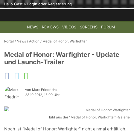
Hallo Gast »
Login
oder
Registrierung
NEWS
REVIEWS
VIDEOS
SCREENS
FORUM
TOP-THEMEN:
COD: MODERN WARFARE 4
HALO: CAMPAI
Portal
/
News
/
Action
/
Medal of Honor: Warfighter
Medal of Honor: Warfighter - Update
und Launch-Trailer
von Marc Friedrichs
23.10.2012, 15:09 Uhr
Bild aus der "Medal of Honor: Warfighter"-Galerie
Noch ist "Medal of Honor: Warfighter" nicht einmal erhältlich,