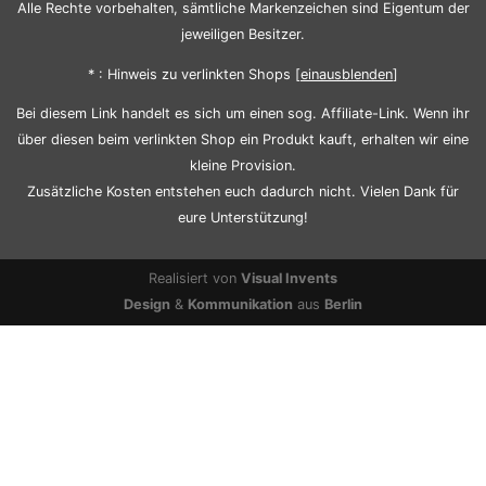
Alle Rechte vorbehalten, sämtliche Markenzeichen sind Eigentum der
jeweiligen Besitzer.
* : Hinweis zu verlinkten Shops [
ein
aus
blenden
]
Bei diesem Link handelt es sich um einen sog. Affiliate-Link. Wenn ihr
über diesen beim verlinkten Shop ein Produkt kauft, erhalten wir eine
kleine Provision.
Zusätzliche Kosten entstehen euch dadurch nicht. Vielen Dank für
eure Unterstützung!
Realisiert von
Visual Invents
Design
&
Kommunikation
aus
Berlin