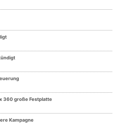
igt
kündigt
Steuerung
ox 360 große Festplatte
essere Kampagne