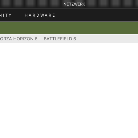
NETZWERK
NITY
HARDWARE
FORZA HORIZON 6
BATTLEFIELD 6