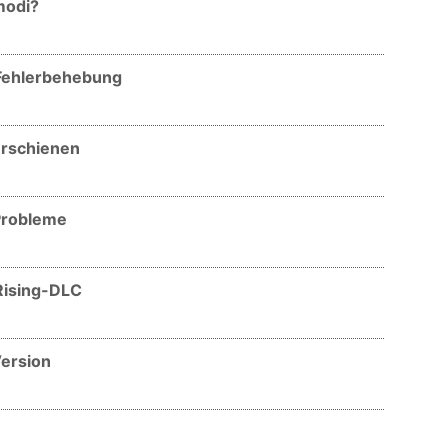
modi?
r Fehlerbehebung
 erschienen
-Probleme
 Rising-DLC
Version