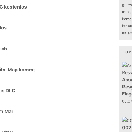
gutes
LC kostenlos
muss 
immer
ihr e
los
ist a
lich
TOP
nity-Map kommt
Assa
Resy
tis DLC
Flag
08.0
im Mai
007 