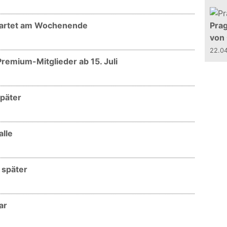
startet am Wochenende
Prag
von
22.0
 Premium-Mitglieder ab 15. Juli
später
alle
t später
ar