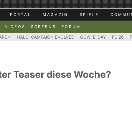
PORTAL
MAGAZIN
SPIELE
COMMU
VIDEOS
SCREENS
FORUM
ARE 4
HALO: CAMPAIGN EVOLVED
GOW: E-DAY
FC 26
rster Teaser diese Woche?