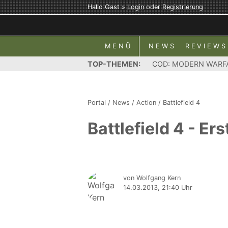
Hallo Gast »
Login
oder
Registrierung
MENÜ
NEWS
REVIEWS
TOP-THEMEN:
COD: MODERN WARF
Portal
/
News
/
Action
/
Battlefield 4
Battlefield 4 - E
von Wolfgang Kern
14.03.2013, 21:40 Uhr