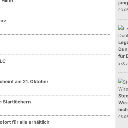
 Hilfe!
jun
03.0
ärz
Leg
Dunk
für 
DLC
27.0
scheint am 21. Oktober
Stee
n Startlöchern
Wire
nich
05.0
fort für alle erhältlich