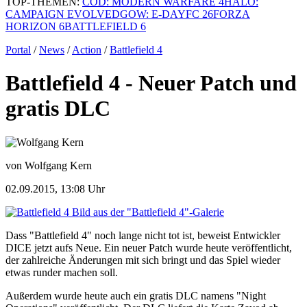
TOP-THEMEN:
COD: MODERN WARFARE 4
HALO:
CAMPAIGN EVOLVED
GOW: E-DAY
FC 26
FORZA
HORIZON 6
BATTLEFIELD 6
Portal
/
News
/
Action
/
Battlefield 4
Battlefield 4 - Neuer Patch und
gratis DLC
von Wolfgang Kern
02.09.2015, 13:08 Uhr
Bild aus der "Battlefield 4"-Galerie
Dass "Battlefield 4" noch lange nicht tot ist, beweist Entwickler
DICE jetzt aufs Neue. Ein neuer Patch wurde heute veröffentlicht,
der zahlreiche Änderungen mit sich bringt und das Spiel wieder
etwas runder machen soll.
Außerdem wurde heute auch ein gratis DLC namens "Night