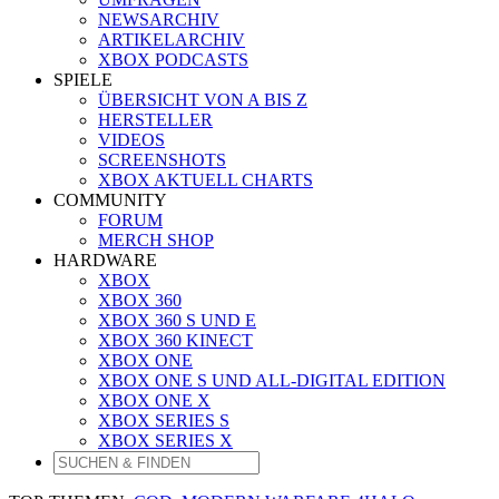
NEWSARCHIV
ARTIKELARCHIV
XBOX PODCASTS
SPIELE
ÜBERSICHT VON A BIS Z
HERSTELLER
VIDEOS
SCREENSHOTS
XBOX AKTUELL CHARTS
COMMUNITY
FORUM
MERCH SHOP
HARDWARE
XBOX
XBOX 360
XBOX 360 S UND E
XBOX 360 KINECT
XBOX ONE
XBOX ONE S UND ALL-DIGITAL EDITION
XBOX ONE X
XBOX SERIES S
XBOX SERIES X