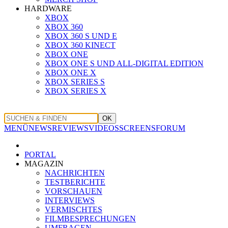
HARDWARE
XBOX
XBOX 360
XBOX 360 S UND E
XBOX 360 KINECT
XBOX ONE
XBOX ONE S UND ALL-DIGITAL EDITION
XBOX ONE X
XBOX SERIES S
XBOX SERIES X
OK
MENÜ
NEWS
REVIEWS
VIDEOS
SCREENS
FORUM
PORTAL
MAGAZIN
NACHRICHTEN
TESTBERICHTE
VORSCHAUEN
INTERVIEWS
VERMISCHTES
FILMBESPRECHUNGEN
UMFRAGEN