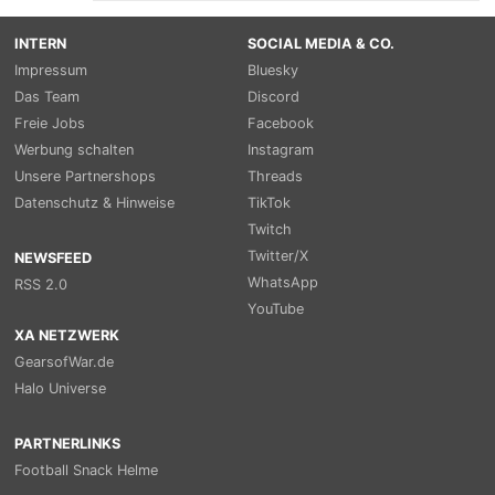
INTERN
SOCIAL MEDIA & CO.
Impressum
Bluesky
Das Team
Discord
Freie Jobs
Facebook
Werbung schalten
Instagram
Unsere Partnershops
Threads
Datenschutz & Hinweise
TikTok
Twitch
Twitter/X
NEWSFEED
WhatsApp
RSS 2.0
YouTube
XA NETZWERK
GearsofWar.de
Halo Universe
PARTNERLINKS
Football Snack Helme