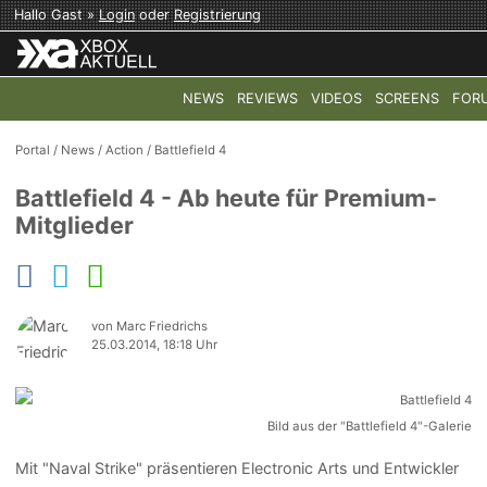
Hallo Gast »
Login
oder
Registrierung
NEWS
REVIEWS
VIDEOS
SCREENS
FOR
TOP-THEMEN:
COD: MODERN WARFARE 4
HALO: CAMPAI
Portal
/
News
/
Action
/
Battlefield 4
Battlefield 4 - Ab heute für Premium-
Mitglieder
von Marc Friedrichs
25.03.2014, 18:18 Uhr
Bild aus der "Battlefield 4"-Galerie
Mit "Naval Strike" präsentieren Electronic Arts und Entwickler