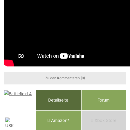
Zu den Kommentaren (0)
Detailseite
Forum
Am
a
z
o
n*
Xbox
Store